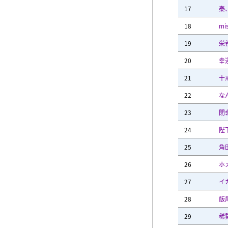
17
秦、
18
m
19
栄
20
幸
21
十
22
な
23
閉
24
陛
25
角
26
ホ
27
イ
28
飯
29
稀