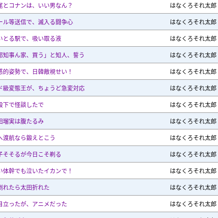
尾とコナンは、いい男なん？
はなくろそれ太郎
ール等送信で、滅入る闘争心
はなくろそれ太郎
いとる駅で、吸い取る液
はなくろそれ太郎
都知事ん家、買う」と知人、誓う
はなくろそれ太郎
感的姿勢で、日韓敵視せい！
はなくろそれ太郎
ド級変態王が、ちょうど急変対応
はなくろそれ太郎
段下で怪談したで
はなくろそれ太郎
田瑠実は腹たるみ
はなくろそれ太郎
へ渡航なら鍛えとこう
はなくろそれ太郎
子そそるが今日こそ剃る
はなくろそれ太郎
い体幹でも泣いたイカンで！
はなくろそれ太郎
倒れたら太田折れた
はなくろそれ太郎
目立ったが、アニメだった
はなくろそれ太郎