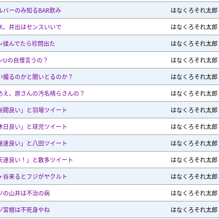
ルバーのみ知るBAR飲み
はなくろそれ太郎
水、井出はセンスいいで
はなくろそれ太郎
ン揉んでたら珍問出た
はなくろそれ太郎
ンUの自慢言うの？
はなくろそれ太郎
い撮るのかと聞いとるのか？
はなくろそれ太郎
めえ、原さんの汚名晴らさんの？
はなくろそれ太郎
派閥良い」と羽場ツイート
はなくろそれ太郎
休日良い」と球児ツイート
はなくろそれ太郎
発達良い」と八田ツイート
はなくろそれ太郎
天達良い！」と数多ツイート
はなくろそれ太郎
ヶ谷来るとフジがヤクルト
はなくろそれ太郎
ジの山井は不治の病
はなくろそれ太郎
ジ宮根は不死身やね
はなくろそれ太郎