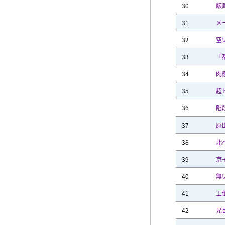
30
飯
31
メ
32
空
33
「
34
肉
35
超
36
階
37
原
38
北
39
京
40
無
41
王
42
兄