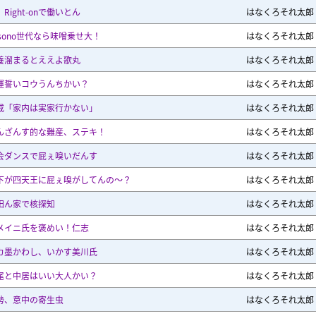
Right-onで働いとん
はなくろそれ太郎
isono世代なら味噌乗せ大！
はなくろそれ太郎
養溜まるとええよ歌丸
はなくろそれ太郎
運誓いコウうんちかい？
はなくろそれ太郎
戒「家内は実家行かない」
はなくろそれ太郎
んざんす的な難産、ステキ！
はなくろそれ太郎
会ダンスで屁ぇ嗅いだんす
はなくろそれ太郎
下が四天王に屁ぇ嗅がしてんの～？
はなくろそれ太郎
田ん家で核探知
はなくろそれ太郎
メイニ氏を褒めい！仁志
はなくろそれ太郎
カ墨かわし、いかす美川氏
はなくろそれ太郎
尾と中居はいい大人かい？
はなくろそれ太郎
勢、意中の寄生虫
はなくろそれ太郎