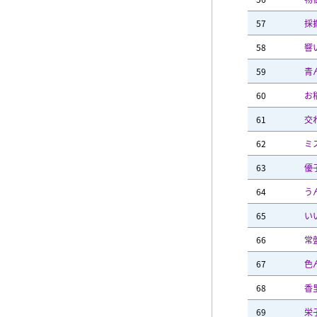
57
採
58
響
59
青
60
お
61
交
62
ミ
63
優
64
う
65
い
66
常
67
色
68
香
69
栄