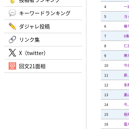
4
一
キーワードランキング
5
ヨ
ダジャレ投稿
6
幾
7
9
リンク集
8
仁
X（twitter）
9
寒
回文21面相
10
今
11
原
12
多
13
裏
14
今
15
祖
16
盛