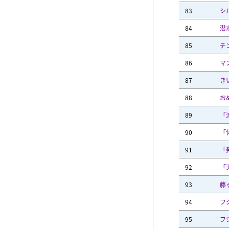
83
シ
84
潜
85
チ
86
マ
87
き
88
お
89
「
90
「
91
「
92
「
93
藤
94
フ
95
フ