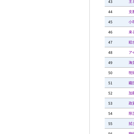
43
王
44
支
45
小
46
来
47
給
48
ア
49
海
50
呪
51
織
52
加
53
政
54
除
55
拭
56
物