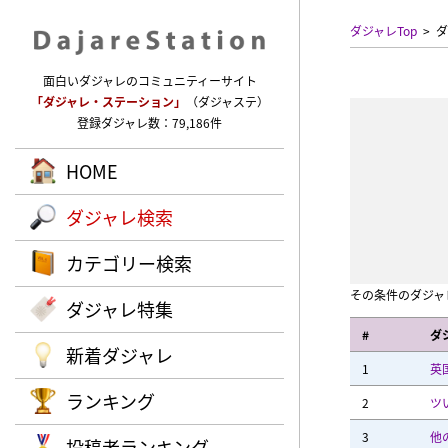
ダジャレTop
ダ
面白いダジャレのコミュニティーサイト
「ダジャレ・ステーション」
（ダジャステ）
登録ダジャレ数：79,186件
HOME
ダジャレ検索
カテゴリー検索
その条件のダジャ
ダジャレ特集
#
ダ
新着ダジャレ
1
英
ランキング
2
ツ
3
他
投稿者ランキング