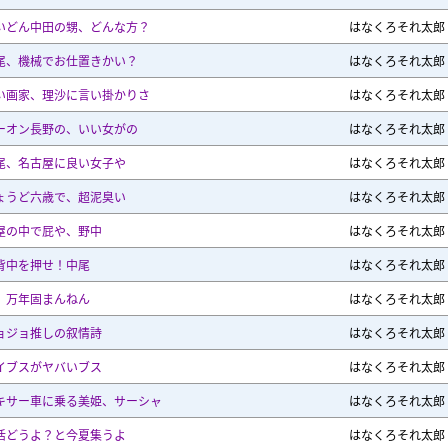
いどん中田の甥、どんな方？
はなくろそれ太郎
尾、機械でお仕置きかい？
はなくろそれ太郎
い画家、理沙に言い掛かりさ
はなくろそれ太郎
ーオン長野の、いい女がの
はなくろそれ太郎
尾、名古屋に良い女子や
はなくろそれ太郎
ょうど六歳で、超泥臭い
はなくろそれ太郎
屋の中で屁や、野中
はなくろそれ太郎
背中を押せ！中尾
はなくろそれ太郎
、万年固まんねん
はなくろそれ太郎
ョジョ推しの叙情詩
はなくろそれ太郎
イブスがヤバいブス
はなくろそれ太郎
キサー車に乗る美姫、サーシャ
はなくろそれ太郎
活どうよ？と今夏集うよ
はなくろそれ太郎