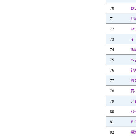
70
お
71
押
72
い
73
イ
74
飯
75
ち
76
部
77
お
78
肩
79
ジ
80
バ
81
ミ
82
婚