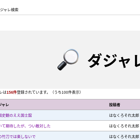
ジャレ検索
ダジャ
レは
156件
登録されています。
（うち100件表示）
ジャレ
投稿者
国史観のええ国士舘
はなくろそれ太郎
いて期待したが、つい敵対した
はなくろそれ太郎
の竹刀では楽しないで
はなくろそれ太郎