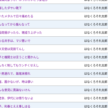
掘したダサい靴下
はなくろそれ太郎
いたメタルで日々痛めたる
はなくろそれ太郎
んなってから煽んなって
はなくろそれ太郎
稲荷揚がったら、甥成り上がった
はなくろそれ太郎
わる井手は、マジ悪いで
はなくろそれ太郎
ス天使は見捨てんし
はなくろそれ太郎
子と機関士は言うこと聞かんし
はなくろそれ太郎
んちく制してもウンチくせえし
はなくろそれ太郎
い男連れで、飯尾床擦れ
はなくろそれ太郎
盤、履かないが、時は儚い
はなくろそれ太郎
んな意見に異論ないけん
はなくろそれ太郎
里奈、伊代には借りないよ
はなくろそれ太郎
子、利春とええ事しはる
はなくろそれ太郎