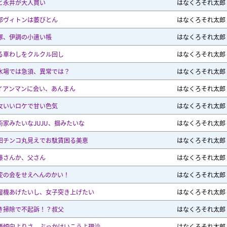
と永井が大人買い
はなくろそれ太郎
那ヴィトンは萎びとん
はなくろそれ太郎
塚、伊調の小遣い帳
はなくろそれ太郎
る車わしをクルクル回し
はなくろそれ太郎
水場では急須、異常では？
はなくろそれ太郎
イアンマンに会い、あんまん
はなくろそれ太郎
女いいロケで甘い色気
はなくろそれ太郎
術家みたいなJUJU、掴みたいな
はなくろそれ太郎
田チンコ丸見えでお駄賃困る美恵
はなくろそれ太郎
藤さんか、父さん
はなくろそれ太郎
変の会をせえへんのかい！
はなくろそれ太郎
湿機あげたいし、女子突き上げたい
はなくろそれ太郎
き掃除で不起訴！？叔父
はなくろそれ太郎
価傾向よりさ、ぶっかけいこうよ理沙
はなくろそれ太郎