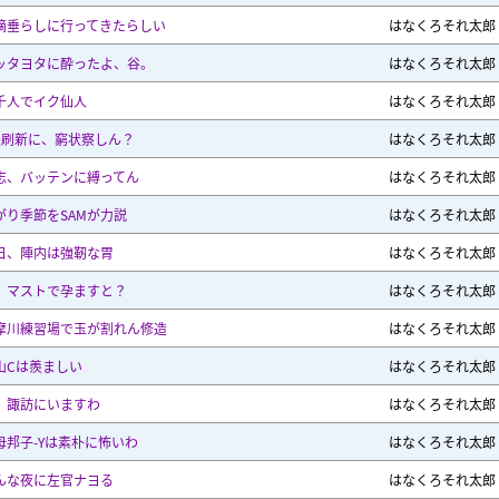
滴垂らしに行ってきたらしい
はなくろそれ太郎
ッタヨタに酔ったよ、谷。
はなくろそれ太郎
千人でイク仙人
はなくろそれ太郎
条刷新に、窮状察しん？
はなくろそれ太郎
志、バッテンに縛ってん
はなくろそれ太郎
がり季節をSAMが力説
はなくろそれ太郎
日、陣内は強靭な胃
はなくろそれ太郎
、マストで孕ますと？
はなくろそれ太郎
摩川練習場で玉が割れん修造
はなくろそれ太郎
山Cは羨ましい
はなくろそれ太郎
、諏訪にいますわ
はなくろそれ太郎
母邦子-Yは素朴に怖いわ
はなくろそれ太郎
んな夜に左官ナヨる
はなくろそれ太郎