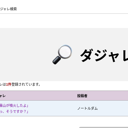
ジャレ検索
ダジャ
レは
1件
登録されています。
ャレ
投稿者
蘇山が噴火したよ」
ノートルダム
っ、そうですか？」