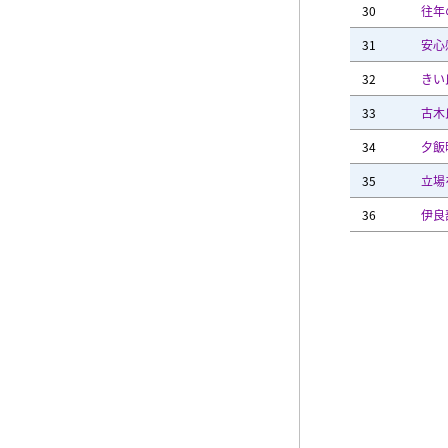
30
往年
31
安心
32
きい
33
古木
34
夕飯
35
立場
36
伊良