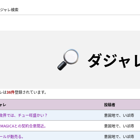
ジャレ検索
ダジャ
レは
36件
登録されています。
ャレ
投稿者
政界では、チュー旺盛かい？
意固地で、いぼ痔
IMAGICAとの契約合意間近。
意固地で、いぼ痔
ールが麩売る。
意固地で、いぼ痔