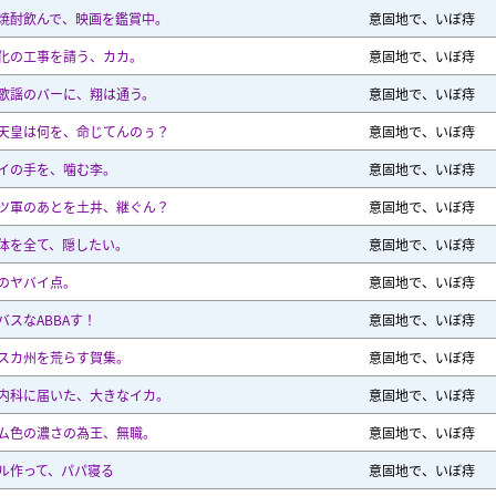
焼酎飲んで、映画を鑑賞中。
意固地で、いぼ痔
化の工事を請う、カカ。
意固地で、いぼ痔
歌謡のバーに、翔は通う。
意固地で、いぼ痔
天皇は何を、命じてんのぅ？
意固地で、いぼ痔
イの手を、噛む李。
意固地で、いぼ痔
ツ軍のあとを土井、継ぐん？
意固地で、いぼ痔
体を全て、隠したい。
意固地で、いぼ痔
のヤバイ点。
意固地で、いぼ痔
バスなABBAす！
意固地で、いぼ痔
スカ州を荒らす賀集。
意固地で、いぼ痔
内科に届いた、大きなイカ。
意固地で、いぼ痔
ム色の濃さの為王、無職。
意固地で、いぼ痔
ル作って、パパ寝る
意固地で、いぼ痔