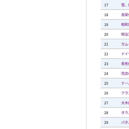
17
菅、
18
高架
19
昭和
20
明治
21
カム
22
ドイ
23
各死
24
売店
25
ナー
26
アラ
27
大木
28
オウ
29
パネ