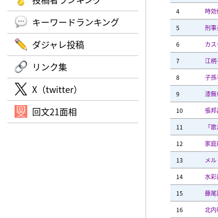
4
時効
キーワードランキング
5
刑事
ダジャレ投稿
6
カス
7
江柄
リンク集
8
子孫
X（twitter）
9
漆無
回文21面相
10
張邦
11
「歌
12
家庭
13
メル
14
水彩
15
藤尾
16
北内