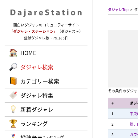
ダジャレTop
ダ
面白いダジャレのコミュニティーサイト
「ダジャレ・ステーション」
（ダジャステ）
登録ダジャレ数：79,185件
HOME
ダジャレ検索
カテゴリー検索
その条件のダジャ
ダジャレ特集
#
ダジ
新着ダジャレ
1
中央
ランキング
2
郷、
3
ガフ
投稿者ランキング