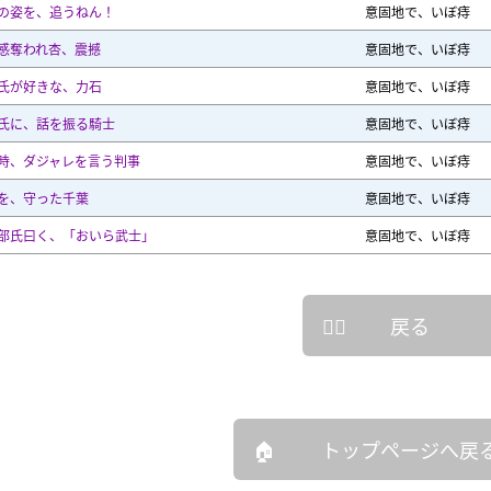
の姿を、追うねん！
意固地で、いぼ痔
感奪われ杏、震撼
意固地で、いぼ痔
氏が好きな、力石
意固地で、いぼ痔
氏に、話を振る騎士
意固地で、いぼ痔
時、ダジャレを言う判事
意固地で、いぼ痔
を、守った千葉
意固地で、いぼ痔
部氏曰く、「おいら武士」
意固地で、いぼ痔
戻る
トップページへ戻