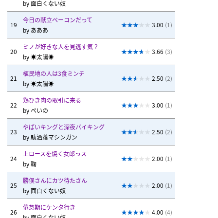
by
面白くない奴
今日の献立ベーコンだって
19
3.00
(1)
by
あああ
ミノが好きな人を見逃す気？
20
3.66
(3)
by
☀太陽☀
植民地の人は3食ミンチ
21
2.50
(2)
by
☀太陽☀
鶏ひき肉の取引に来る
22
3.00
(1)
by
ぺいの
やばいキングと深夜バイキング
23
2.50
(2)
by
駄洒落マシンガン
上ロースを焼く女郎っス
24
2.00
(1)
by
鞠
勝俣さんにカツ待たさん
25
2.00
(1)
by
面白くない奴
倦怠期にケンタ行き
26
4.00
(4)
by
面白くない奴