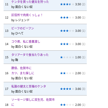
ケンタを買った健太を狩った
11
3.50
(2)
by
面白くない奴
区役所で肉焼くっしょ！
12
3.00
(1)
by
レジェンド
ビーフのビーフン
13
3.00
(1)
by
ひへて
コウ君、私に香薫渡し
14
3.00
(1)
by
面白くない奴
タリアータで食当たりあった
15
1.00
(1)
by
鞠
勝俣、佐賀市に
16
カツ、また探しに
2.00
(1)
by
面白くない奴
私服の健太と至福のケンタ
17
3.66
(3)
by
面白くない奴
ソーセージ探しに双生児、佐賀市
18
に
2.00
(1)