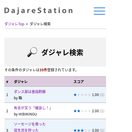
ダジャレTop
ダジャレ検索
ダジャレ検索
その条件のダジャレは
35件
登録されています。
#
ダジャレ
スコア
ダンス部は普段酢豚
1
1.00
(1)
by
鞠
有吉が言う「蟻良し！」
2
2.00
(1)
by
HIBIKINGU
ソーセージを買った
3
双生児を狩った
3.00
(1)