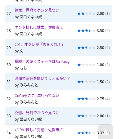
健太、見附でケンタ見つけ
27
2.00
(1)
by
面白くない奴
ケンタ探しに健太、佐賀市に
28
3.50
(2)
by
面白くない奴
2区、オクレが「肉をくれ！」
29
2.50
(2)
by
文
操縦士の焼くステーキはSo Juicy
30
1.00
(2)
by
もも
沿海で宴会を開いてええんかい？
31
1.50
(2)
by
みみみんと
CoCo壱ここ1年行ってない
32
2.75
(4)
by
みみみんと
克也、見附でかつや見つけ
33
2.00
(1)
by
面白くない奴
かつや探しに克也、佐賀市に
34
3.33
(3)
by
面白くない奴