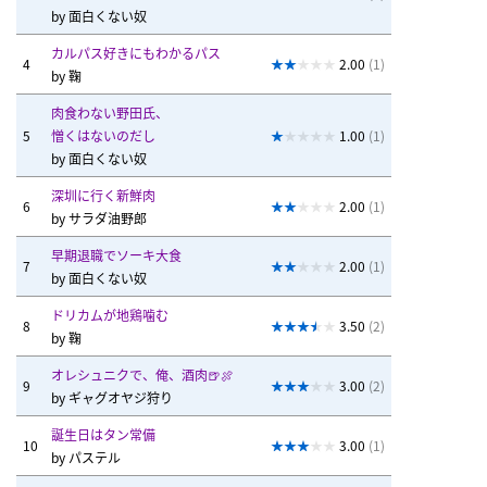
by
面白くない奴
カルパス好きにもわかるパス
4
2.00
(1)
by
鞠
肉食わない野田氏、
5
憎くはないのだし
1.00
(1)
by
面白くない奴
深圳に行く新鮮肉
6
2.00
(1)
by
サラダ油野郎
早期退職でソーキ大食
7
2.00
(1)
by
面白くない奴
ドリカムが地鶏噛む
8
3.50
(2)
by
鞠
オレシュニクで、俺、酒肉🍺🍖
9
3.00
(2)
by
ギャグオヤジ狩り
誕生日はタン常備
10
3.00
(1)
by
パステル