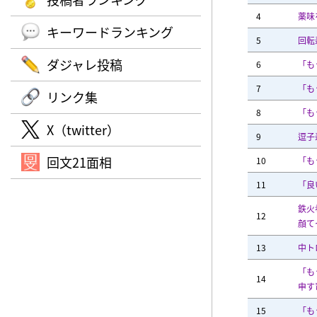
4
薬味
キーワードランキング
5
回転
ダジャレ投稿
6
「も
7
「も
リンク集
8
「も
X（twitter）
9
逗子
回文21面相
10
「も
11
「良
鉄火
12
顔て
13
中ト
「も
14
申す
15
「も