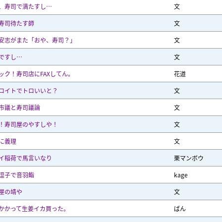
、寿司で満たすし…
文
寿司待たす師
文
安志がまた「おや、寿司？」
文
ですし…
文
ック！寿司店にFAXしてん。
花道
ロイトでトロいいと？
文
市議と寿司議論
文
！寿司屋のやすしや！
文
に義理
文
イ稲荷で馬言いなり
栗マンボウ
逗子で音羽鮨
kage
屋の靖や
文
かかって生姜イカ買った。
ばん