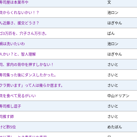
寿司屋は本巣市や
文
貝からくれないかい！？
池ロン
ん近藤さ、援交どうさ？
はぎやん
ゴ3万匹を、穴子さん万引き。
ばん
鯛は洗いたいわ
池ロン
人かい？と、智人理解
はぎやん
司、家内の背中を押すしかない！
さいと
寿司集った後にダンスしたかった。
さいと
クラ買います」って人は幾らか居ます。
さいと
貝を食べて見るがいい
中山ドリアン
寿司推し逗子
さいと
司推す師
さいと
けど酢5位
めたぼん