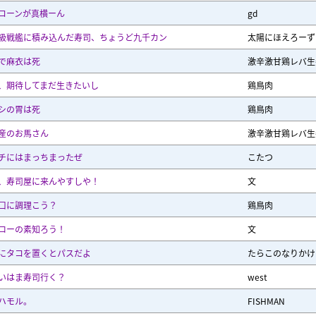
コーンが真横ーん
gd
級戦艦に積み込んだ寿司、ちょうど九千カン
太陽にほえろーず
で麻衣は死
激辛激甘鶏レバ生
、期待してまだ生きたいし
鶏鳥肉
シの胃は死
鶏鳥肉
産のお馬さん
激辛激甘鶏レバ生
チにはまっちまったぜ
こたつ
、寿司屋に来んやすしや！
文
口に調理こう？
鶏鳥肉
ローの素知ろう！
文
にタコを置くとパスだよ
たらこのなりかけ
いはま寿司行く？
west
ハモル。
FISHMAN