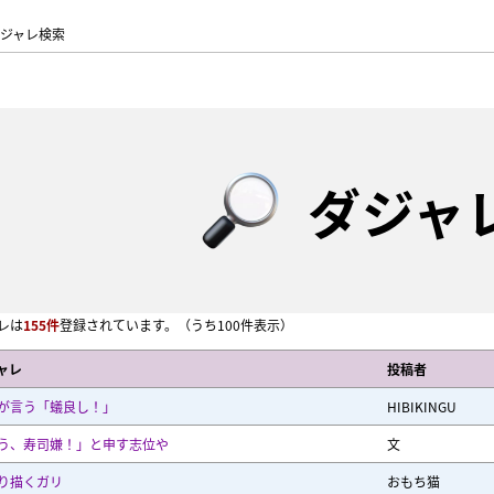
ジャレ検索
ダジャ
レは
155件
登録されています。
（うち100件表示）
ャレ
投稿者
が言う「蟻良し！」
HIBIKINGU
う、寿司嫌！」と申す志位や
文
り描くガリ
おもち猫