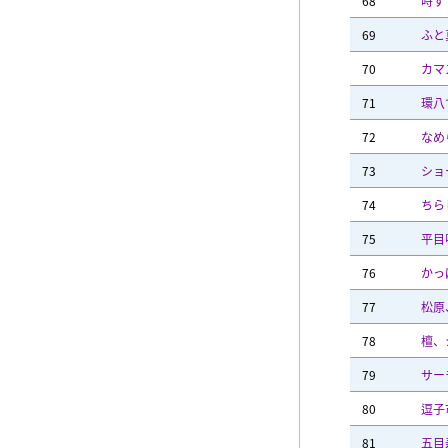
68
時す
69
ふと
70
カマ
71
環八
72
なめ
73
ショ
74
ちら
75
平目
76
かっ
77
松原
78
檀、
79
サー
80
逗子
81
五目