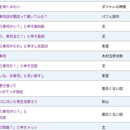
を焼くみたい
ダジャレの神様
寿司店が開店って書いてんの？
パフェ田中
う寿司かい？」と申す歯科医
文
う、寿司まだ？」と申す島田
文
う寿司やだわ」と申すし矢田は
老害
寿司
木村玉伊次郎
う寿司だ！」と申す志田
文
いな、お寿司」と言い直すし
老害
巻き食って
面白くない奴
っかてっか真紀
ロに付いた寄生虫取ろう
秋山
う寿司かい？」と
面白くない奴
司会
う酢飯？」と申すメッシ
文