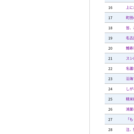
16
上に
17
町田
18
皆、
19
名古
20
鱒寿
21
スシ
22
名護
23
沿海
24
しが
25
精米
26
鴻巣
27
「も
28
注、