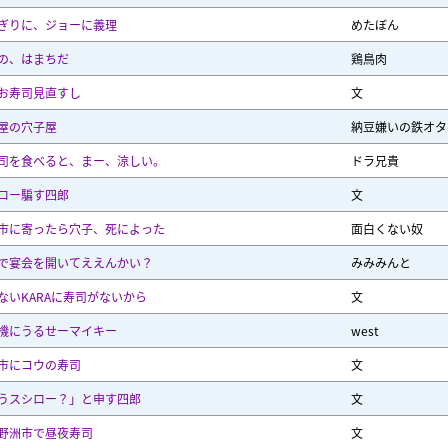
ぎりに、ジョーに義理
めたぼん
の、はまちだ
鶏鳥肉
お寿司見直すし
文
屋の穴子屋
納豆嫌いの鉄オタ
司を食べると、まー、涼しい。
ドラ兄貴
ロー騙す四郎
文
市に寄ったら穴子、死によった
面白くない奴
で宴会を開いてええんかい？
みみみんと
ないKARAに寿司がないから
文
機にうるせーマイキー
west
市にコウの寿司
文
うスシロー？」と申す四郎
文
野洲市で昼夜寿司
文