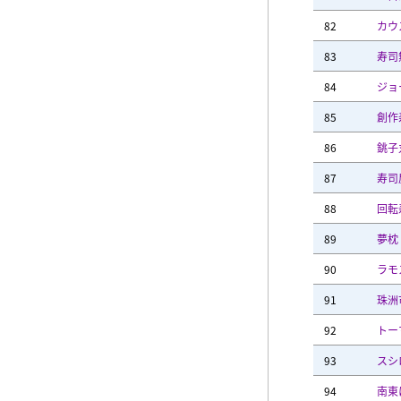
82
カウ
83
寿司
84
ジョ
85
創作
86
銚子
87
寿司
88
回転
89
夢枕
90
ラモ
91
珠洲
92
トー
93
スシ
94
南東