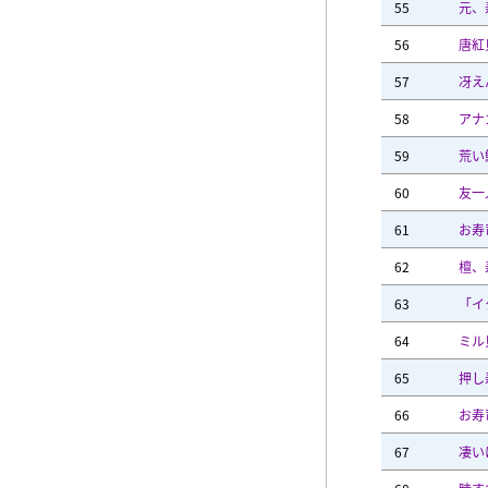
55
元、
56
唐紅
57
冴え
58
アナ
59
荒い
60
友一
61
お寿
62
檀、
63
「イ
64
ミル
65
押し
66
お寿
67
凄い