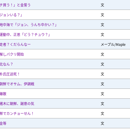
チ買う！」と金誓う
文
ジョンいる？」
文
地中海で「ジョン、うんち中かい？」
文
運動中、正恩「どう？チュウ？」
文
走者？くだらんなー
メープル/Maple
解しパクリ開始
文
北なん？
文
朴氏圧迫死！
文
朝鮮でオサム、伊調戦
文
離散
文
猪木に朝鮮、謝意の気
文
鮮でカンチョーせん！
文
金等
文