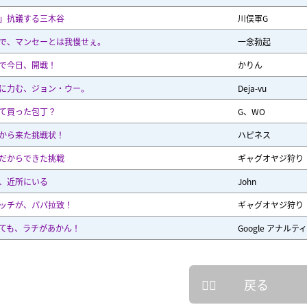
」抗議する三木谷
川俣軍G
で、マンセーとは我慢せぇ。
一念勃起
で今日、開戦！
かりん
に力む、ジョン・ウー。
Deja-vu
て買った包丁？
G、WO
から来た挑戦状！
ハピネス
だからできた挑戦
ギャグオヤジ狩り
、近所にいる
John
ッチが、パパ拉致！
ギャグオヤジ狩り
ても、ラチがあかん！
Google アナルテ
戻る