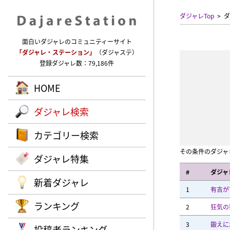
ダジャレTop
ダ
面白いダジャレのコミュニティーサイト
「ダジャレ・ステーション」
（ダジャステ）
登録ダジャレ数：79,186件
HOME
ダジャレ検索
カテゴリー検索
その条件のダジャ
ダジャレ特集
#
ダジャ
新着ダジャレ
1
有吉が
ランキング
2
狂気の
3
鍛えに
投稿者ランキング