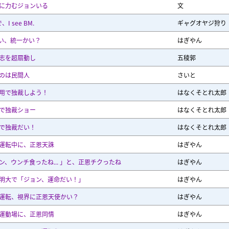
に力むジョンいる
文
、I see BM.
ギャグオヤジ狩り
使い、統一かい？
はぎやん
志を超扇動し
五稜郭
のは民間人
さいと
用で独裁しよう！
はなくそとれ太郎
で独裁ショー
はなくそとれ太郎
で独裁だい！
はなくそとれ太郎
運転中に、正恩天誅
はぎやん
ン、ウンチ食ったね... 」と、正恩チクったね
はぎやん
明大で「ジョン、運命だい！」
はぎやん
運転、視界に正恩天使かい？
はぎやん
運動場に、正恩同情
はぎやん