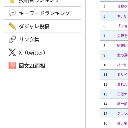
4
共犯グ
キーワードランキング
5
李、初
ダジャレ投稿
6
「ジョ
7
先陣を
リンク集
8
総書記
X（twitter）
9
北の選
回文21面相
10
朴一泊
11
ミサイ
12
暴れん
13
正恩ナ
14
統一前
15
ジョン
16
金、宅