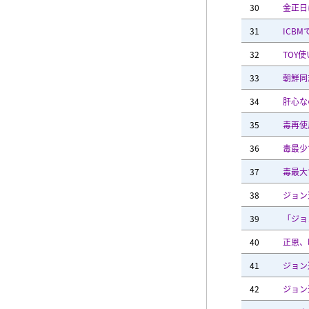
30
金正日
31
ICBMで
32
TOY
33
朝鮮同
34
肝心な
35
毒再使
36
毒最少
37
毒最大
38
ジョン
39
「ジョ
40
正恩、
41
ジョン
42
ジョン