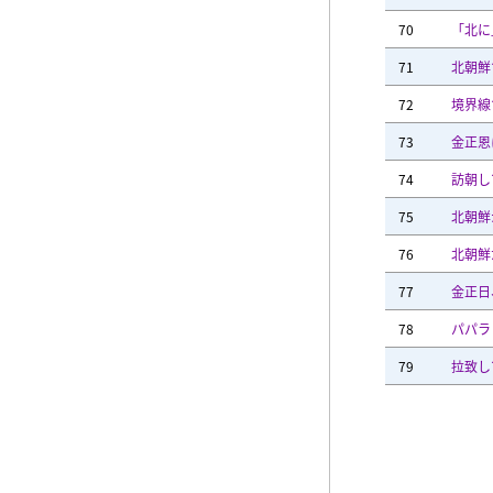
70
「北に
71
北朝鮮
72
境界線
73
金正恩
74
訪朝し
75
北朝鮮
76
北朝鮮
77
金正日
78
パパラ
79
拉致し