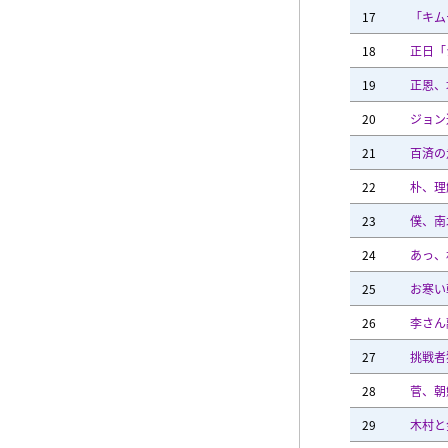
17
「キム
18
正日「
19
正恩、
20
ジョン
21
百済の
22
朴、理
23
僕、南
24
あっ、
25
お寒い
26
李さん
27
挑戦者
28
菅、朝
29
木村と