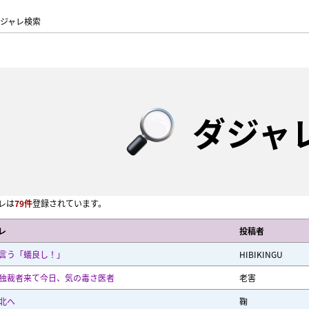
ジャレ検索
ダジャ
レは
79件
登録されています。
レ
投稿者
言う「蟻良し！」
HIBIKINGU
独裁者来て今日、気の毒さ医者
老害
北へ
鞠