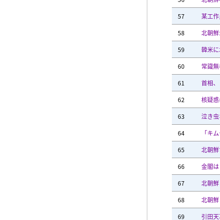
57
某工作
58
北朝鮮
59
韓米に
60
常識無
61
首相、
62
核疑惑
63
泣き虫
64
「キム
65
北朝鮮
66
金閣は
67
北朝鮮
68
北朝鮮
69
引田天