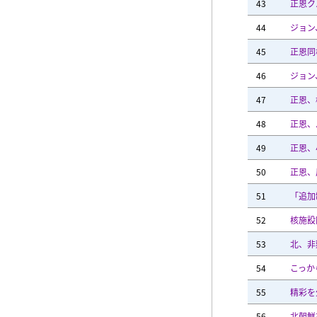
43
正恩ク
44
ジョン
45
正恩同
46
ジョン
47
正恩、
48
正恩、
49
正恩、
50
正恩、
51
「追加
52
核施設
53
北、非
54
こっか
55
精彩を
56
北朝鮮