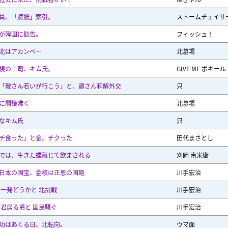
員、「膀胱」索引。
ストームチェイサ
が韓国に勧告。
フィッシュ！
北はアカンベー
北墓場
視の上司、キム氏。
GIVE ME ポキール
「敵さん若いが行こう」と、適さん和解外交
只
に閣議沸く
北墓場
なキム氏
只
チ食った」と金、チクった
田代まさとし
では、生きた蝶煎じて飲まされる
刈岡 南米衛
日本の国宝、金核は正恩の国砲
川手宏治
 一発どうかと 北挑戦
川手宏治
 君居る損と 国民騒ぐ
川手宏治
功はあくる日、北転向。
ウマ面