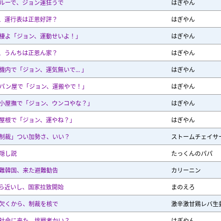
ルーで、ジョン運狂うで
はぎやん
、運行表は正恩好評？
はぎやん
棲よ「ジョン、運動せいよ！」
はぎやん
、うんちは正恩ん家？
はぎやん
機内で「ジョン、運気無いで... 」
はぎやん
パン屋で「ジョン、運搬やで！」
はぎやん
小屋撫で「ジョン、ウンコやな？」
はぎやん
屋根で「ジョン、運やね？」
はぎやん
制裁」つい加勢さ、いい？
ストームチェイサ
隠し説
たっくんのパパ
難韓国、来た避難勧告
カリーニン
ら近いし、国家拉致開始
まのえろ
欠くから、制裁を核で
激辛激甘鶏レバ生
社会に来た、挑戦者かい？
はぎやん