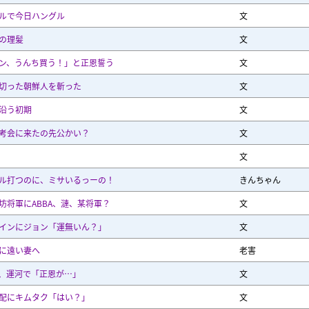
ルで今日ハングル
文
の理髪
文
ン、うんち買う！」と正恩誓う
文
切った朝鮮人を斬った
文
沿う初期
文
考会に来たの先公かい？
文
文
ル打つのに、ミサいるっーの！
きんちゃん
坊将軍にABBA、漣、某将軍？
文
インにジョン「運無いん？」
文
に遠い妻へ
老害
、運河で「正恩が…」
文
配にキムタク「はい？」
文