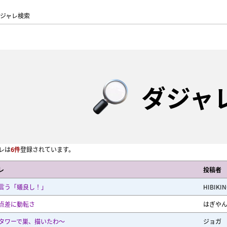
ジャレ検索
ダジャ
レは
6件
登録されています。
レ
投稿者
言う「蟻良し！」
HIBIKI
点差に動転さ
はぎや
タワーで巣、描いたわ～
ジョガ