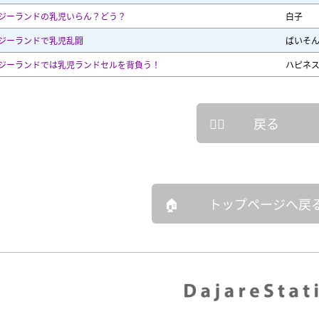
ジーランドの乳児いらん？どう？
白子
ジーランドで乳児乱闘
ばいそ
ジーランドでは乳児ランドセルを背負う！
ハピネ
戻る
トップページへ戻