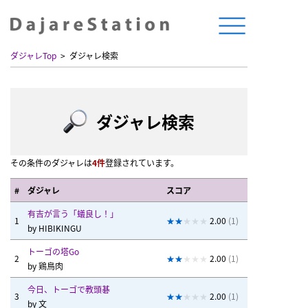
ダジャレTop
ダジャレ検索
ダジャレ検索
その条件のダジャレは
4件
登録されています。
#
ダジャレ
スコア
有吉が言う「蟻良し！」
1
2.00
(1)
by
HIBIKINGU
トーゴの塔Go
2
2.00
(1)
by
鶏鳥肉
今日、トーゴで教頭碁
3
2.00
(1)
by
文