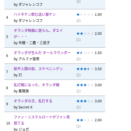
(2)
by
ダジャレンコフ
ハイネケン飲む這い寝ケン
1.00
4
by
ダジャレンコフ
(2)
オランダ映画に居らん。ダエイ
2.00
5
が・・・
(1)
by
市橋・二鷹・三茄子
オランダが生んだ オールラウンダー
1.50
6
by
アルファ留男
(2)
助平人間の街、スケベニンゲン
3.50
7
by
只
(2)
乱打戦になった、オランダ戦
3.00
8
by
薔薇族
(1)
オランダの王、乱打する
3.00
9
by
Secret-X
(1)
ファン・ニステルローイがファン見
2.00
10
捨てる
(1)
by
ジョガ