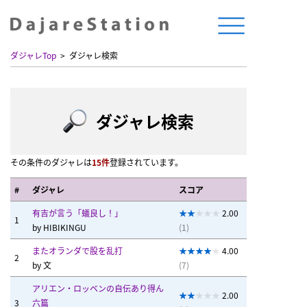
ダジャレTop
ダジャレ検索
ダジャレ検索
その条件のダジャレは
15件
登録されています。
#
ダジャレ
スコア
有吉が言う「蟻良し！」
2.00
1
by
HIBIKINGU
(1)
またオランダで股を乱打
4.00
2
by
文
(7)
アリエン・ロッベンの自伝あり得ん
2.00
3
六篇