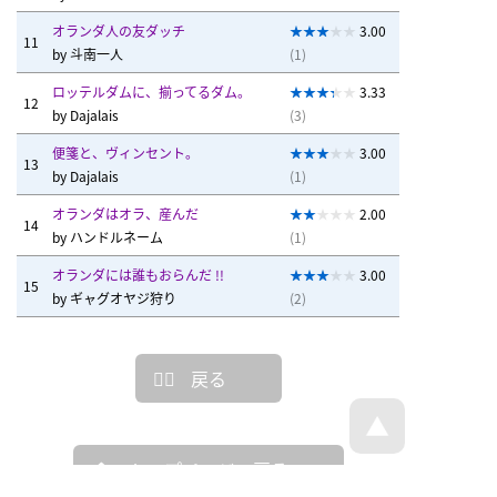
オランダ人の友ダッチ
3.00
11
by
斗南一人
(1)
ロッテルダムに、揃ってるダム。
3.33
12
by
Dajalais
(3)
便箋と、ヴィンセント。
3.00
13
by
Dajalais
(1)
オランダはオラ、産んだ
2.00
14
by
ハンドルネーム
(1)
オランダには誰もおらんだ !!
3.00
15
by
ギャグオヤジ狩り
(2)
戻る
トップページへ戻る