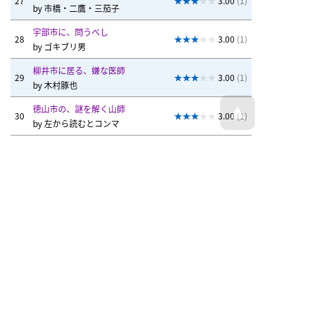
27
3.00
(1)
by
市橋・二鷹・三茄子
宇部市に、問うべし
28
3.00
(1)
by
ゴキブリ男
柳井市に居る、嫌な医師
29
3.00
(1)
by
木村豚也
徳山市の、謎を解く山師
30
3.00
(1)
by
左から読むとコンマ
戻る
トップページへ戻る