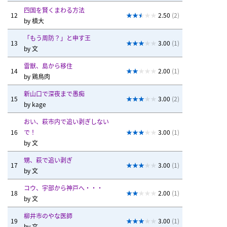
四国を賢くまわる方法
12
2.50
(2)
by
槙大
「もう周防？」と申す王
13
3.00
(1)
by
文
雷獣、島から移住
14
2.00
(1)
by
鶏鳥肉
新山口で深夜まで愚痴
15
3.00
(2)
by
kage
おい、萩市内で追い剥ぎしない
16
で！
3.00
(1)
by
文
甥、萩で追い剥ぎ
17
3.00
(1)
by
文
コウ、宇部から神戸へ・・・
18
2.00
(1)
by
文
柳井市のやな医師
19
3.00
(1)
by
文