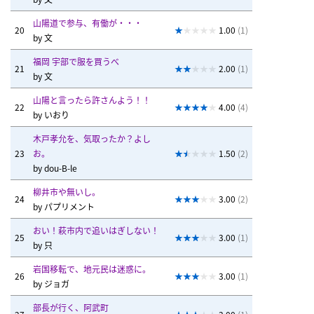
山陽道で参与、有働が・・・
20
1.00
(1)
by
文
福岡 宇部で服を買うべ
21
2.00
(1)
by
文
山陽と言ったら許さんよう！！
22
4.00
(4)
by
いおり
木戸孝允を、気取ったか？よし
23
お。
1.50
(2)
by
dou-B-le
柳井市や無いし。
24
3.00
(2)
by
パプリメント
おい！萩市内で追いはぎしない！
25
3.00
(1)
by
只
岩国移転で、地元民は迷惑に。
26
3.00
(1)
by
ジョガ
部長が行く、阿武町