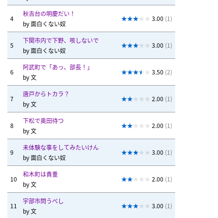
秋吉台の明慶だい！
4
3.00
(1)
by
面白くない奴
下関市内で下野、咳しないで
5
3.00
(1)
by
面白くない奴
阿武町で「あっ、部長！」
6
3.50
(2)
by
文
唐戸からトカラ？
7
2.00
(1)
by
文
下松で奥田待つ
8
2.00
(1)
by
文
未体験な事をしてみたいけん
9
3.00
(1)
by
面白くない奴
和木町は貴重
10
2.00
(1)
by
文
宇部市問うべし
11
3.00
(1)
by
文