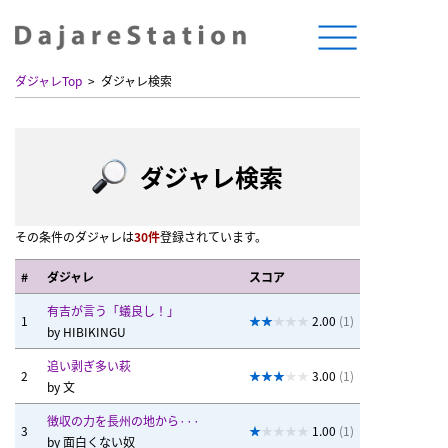
ダジャレTop
ダジャレ検索
ダジャレ検索
その条件のダジャレは
30件
登録されています。
#
ダジャレ
スコア
有吉が言う「蟻良し！」
1
2.00
(1)
by
HIBIKINGU
追い剥ぎ多い萩
2
3.00
(1)
by
文
徴収の力を長州の地から···
3
1.00
(1)
by
面白くない奴