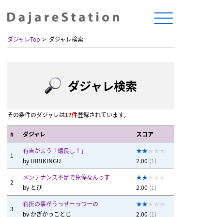
ダジャレTop
ダジャレ検索
ダジャレ検索
その条件のダジャレは
17件
登録されています。
#
ダジャレ
スコア
有吉が言う「蟻良し！」
1
by
HIBIKINGU
2.00
(1)
メンテナンス不足で免停なんっす
2
by
とび
2.00
(1)
右折の事がうっせーっつーの
3
by
かぎかっことじ
2.00
(1)