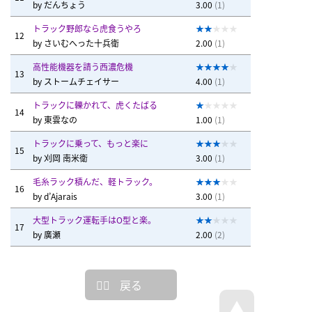
by
だんちょう
3.00
(1)
トラック野郎なら虎食うやろ
12
by
さいむへった十兵衛
2.00
(1)
高性能機器を請う西濃危機
13
by
ストームチェイサー
4.00
(1)
トラックに轢かれて、虎くたばる
14
by
東雲なの
1.00
(1)
トラックに乗って、もっと楽に
15
by
刈岡 南米衛
3.00
(1)
毛糸ラック積んだ、軽トラック。
16
by
d’Ajarais
3.00
(1)
大型トラック運転手はO型と楽。
17
by
廣瀬
2.00
(2)
戻る