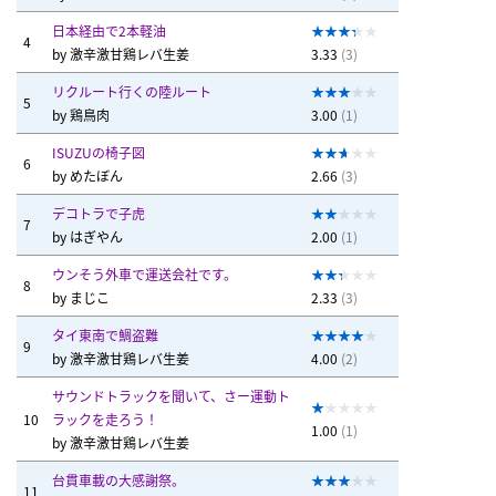
日本経由で2本軽油
4
by
激辛激甘鶏レバ生姜
3.33
(3)
リクルート行くの陸ルート
5
by
鶏鳥肉
3.00
(1)
ISUZUの椅子図
6
by
めたぼん
2.66
(3)
デコトラで子虎
7
by
はぎやん
2.00
(1)
ウンそう外車で運送会社です。
8
by
まじこ
2.33
(3)
タイ東南で鯛盗難
9
by
激辛激甘鶏レバ生姜
4.00
(2)
サウンドトラックを聞いて、さー運動ト
10
ラックを走ろう！
1.00
(1)
by
激辛激甘鶏レバ生姜
台貫車載の大感謝祭。
11