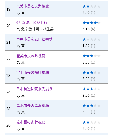
奄美市長と天海視聴
19
by
文
2.00
(1)
9月以降、区が追行
20
by
激辛激甘鶏レバ生姜
4.16
(6)
室戸市長をムロと視聴
21
by
文
1.00
(1)
能美市長のみ視聴
22
by
文
3.00
(1)
宇土市長の嘔吐視聴
23
by
文
3.00
(2)
各市長選に賀来氏挑戦
24
by
文
3.00
(1)
厚木市長の厚着視聴
25
by
文
3.00
(1)
筧市長の家計視聴
26
by
文
2.00
(1)