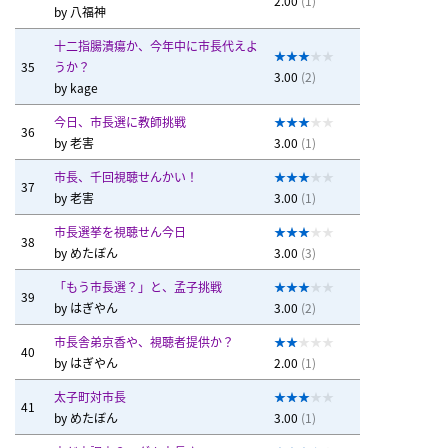
2.00
(1)
by
八福神
十二指腸潰瘍か、今年中に市長代えよ
35
うか？
3.00
(2)
by
kage
今日、市長選に教師挑戦
36
by
老害
3.00
(1)
市長、千回視聴せんかい！
37
by
老害
3.00
(1)
市長選挙を視聴せん今日
38
by
めたぼん
3.00
(3)
「もう市長選？」と、孟子挑戦
39
by
はぎやん
3.00
(2)
市長舎弟京香や、視聴者提供か？
40
by
はぎやん
2.00
(1)
太子町対市長
41
by
めたぼん
3.00
(1)