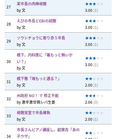
某市長の肉棒視聴
27
by
文
3.00
(1)
えびの市長とEBIの試聴
28
by
文
3.00
(1)
ソウシチョウに寄り添う市長
29
by
文
3.00
(1)
橋下、内科医に「箸もっと無いか
30
い？」
3.00
(1)
by
文
橋下徹「端もっと通る？」
31
by
文
2.00
(1)
州政府 NO！ で 修正不能
32
by
激辛激甘鶏レバ生姜
2.66
(3)
視聴覚室で市長確執
33
by
文
2.00
(1)
市長さんピアノ講座し、超賛否「あの
34
子ウザ」