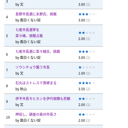
3
by
文
3.00
(1)
長野市長選に永野氏、挑戦
4
by
面白くない奴
3.00
(1)
七尾市長選挙を
5
菜々緒、視聴占拠
2.00
(1)
by
面白くない奴
七尾市長選に菜々緒氏、挑戦
6
by
面白くない奴
3.00
(1)
ソウシチョウ襲う市長
7
by
文
1.00
(1)
石丸はストレスで胃締まる
8
by
秋山
3.50
(2)
伊予市長モヒカンを伊代視聴も悲観
9
by
文
2.00
(1)
押収し、調査の奥州市長さ
10
by
面白くない奴
2.00
(1)