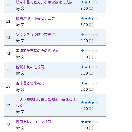
岐阜市長モヒカンを義父視聴も悲観
11
by
文
3.00
(1)
視聴途中、市長とチュウ
12
by
文
3.50
(2)
ソウシチョウ誘う市長さ
13
by
文
1.00
(1)
美濃加茂市長のみの鴨視聴
14
by
文
1.00
(1)
佐賀市長の性視聴
15
by
文
3.00
(1)
各市長と賀来視聴
16
by
文
2.00
(1)
コナン視聴しに寄った湖南市長死によ
17
った
4.00
(2)
by
文
湖南市長、コナン視聴
18
by
文
3.00
(1)