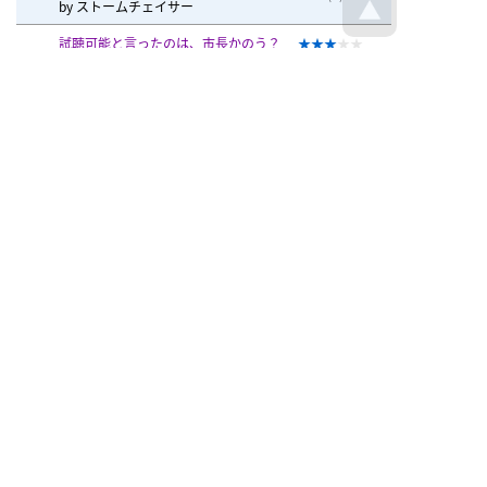
by
ストームチェイサー
試聴可能と言ったのは、市長かのう？
90
by
フランコ☆ウンチーニ
3.00
(1)
掛布企画
こだま
かりん
PPKKS
市町村会で机を市長、損壊
95
by
間宮淋病
3.00
(1)
さ、開始！挑戦今日！堺市長選挙！
96
by
tanike30
2.00
(1)
市長が訪れる、警視庁
97
by
中山裕章
3.00
(1)