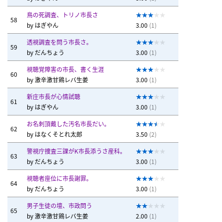
鳥の死調査、トリノ市長さ
58
by
はぎやん
3.00
(1)
透視調査を問う市長さ。
59
by
だんちょう
3.00
(1)
視聴覚障害の市長、書く生涯
60
by
激辛激甘鶏レバ生姜
3.00
(1)
新庄市長が心情試聴
61
by
はぎやん
3.00
(1)
お名刺頂戴した汚名市長だい。
62
by
はなくそとれ太郎
3.50
(2)
警視庁捜査三課がK市長添うさ産科。
63
by
だんちょう
3.00
(1)
視聴者座位に市長謝罪。
64
by
だんちょう
3.00
(1)
男子生徒の壇、市政問う
65
by
激辛激甘鶏レバ生姜
2.00
(1)