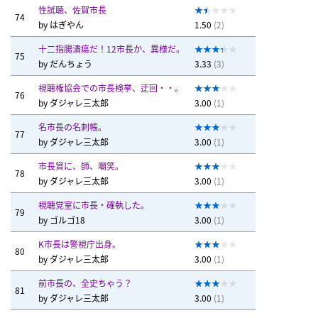
性試聴、佐賀市長
74
by
はぎやん
1.50
(2)
十二指腸潰瘍だ！12市長か、異様だ。
75
by
だんちょう
3.33
(3)
視聴権協会での市長検挙、迂回・・。
76
by
ダジャレ三太郎
3.00
(1)
名市長の名刺帳。
77
by
ダジャレ三太郎
3.00
(1)
市長賞に、師、嘲笑。
78
by
ダジャレ三太郎
3.00
(1)
視聴覚室に市長・確執した。
79
by
ゴルゴ18
3.00
(1)
K市長は警視庁出身。
80
by
ダジャレ三太郎
3.00
(1)
前市長の、全史ちゃう？
81
by
ダジャレ三太郎
3.00
(1)