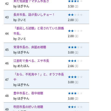
未だ虫調査？マダム市長さ
42
by
はぎやん
3.50
(2)
長井市長、話が長いしチョー！
43
by
さいと
2.00
(1)
「委託しろ試聴」と脅されていた釧路
44
市長。
2.00
(1)
by
さいと
常滑市長の、床舐め視聴
45
by
はぎやん
3.00
(1)
江差町で食べる、エサ市長
46
by
めたぼん
2.66
(3)
「おら、不死鳥や！」と、オラフ市長
47
や
3.00
(1)
by
はぎやん
豊中市長と、夜中視聴
48
by
はぎやん
3.00
(2)
吹田市長の好いた視聴
49