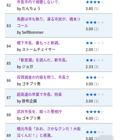
市長市内で視聴しないで、
82
by
だんちょう
3.80
(5)
馬鹿は市も執り、凍る市民が、橋本リ
83
コール
3.00
(1)
by
SelfBommer
橋下市長、箸もっと新調。
84
by
ストームチェイサー
2.00
(1)
「新思潮」を読んだ、新市長。
85
by
ジョガ
2.33
(3)
投資調査の内容を問う、市長さ
86
by
ゴキブリ男
3.00
(1)
超高速の早業で市長、拘束
87
by
掛布企画
3.00
(1)
武井市長を、殴った警視庁
88
by
ゴキブリ男
4.00
(1)
橋元市長「おお、さかなクンだ！大阪
89
泣くんだ！」と感激。
3.00
(2)