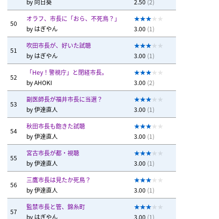
by
向日葵
2.50
(2)
オラフ、市長に「おら、不死鳥？」
50
by
はぎやん
3.00
(1)
吹田市長が、好いた試聴
51
by
はぎやん
3.00
(1)
「Hey！警視庁」と閉経市長。
52
by
AHOKI
3.00
(2)
副医師長が福井市長に当選？
53
by
伊達直人
3.00
(1)
秋田市長も飽きた試聴
54
by
伊達直人
3.00
(1)
宮古市長が都・視聴
55
by
伊達直人
3.00
(1)
三鷹市長は見たか死鳥？
56
by
伊達直人
3.00
(1)
監禁市長と管、錦糸町
57
by
はぎやん
3.00
(1)