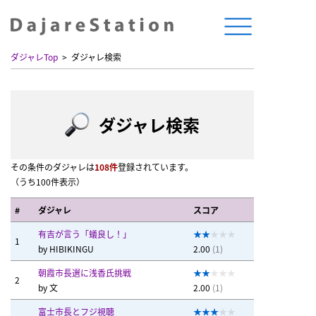
ダジャレTop
ダジャレ検索
ダジャレ検索
その条件のダジャレは
108件
登録されています。
（うち100件表示）
#
ダジャレ
スコア
有吉が言う「蟻良し！」
1
by
HIBIKINGU
2.00
(1)
朝霞市長選に浅香氏挑戦
2
by
文
2.00
(1)
富士市長とフジ視聴