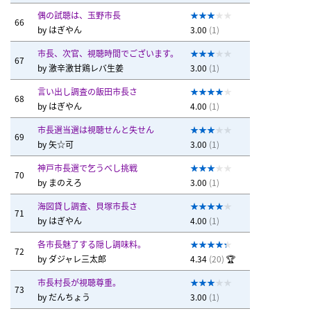
偶の試聴は、玉野市長
66
by
はぎやん
3.00
(1)
市長、次官、視聴時間でございます。
67
by
激辛激甘鶏レバ生姜
3.00
(1)
言い出し調査の飯田市長さ
68
by
はぎやん
4.00
(1)
市長選当選は視聴せんと失せん
69
by
矢☆可
3.00
(1)
神戸市長選で乞うべし挑戦
70
by
まのえろ
3.00
(1)
海図貸し調査、貝塚市長さ
71
by
はぎやん
4.00
(1)
各市長魅了する隠し調味料。
72
by
ダジャレ三太郎
4.34
(20)
🏆
市長村長が視聴尊重。
73
by
だんちょう
3.00
(1)