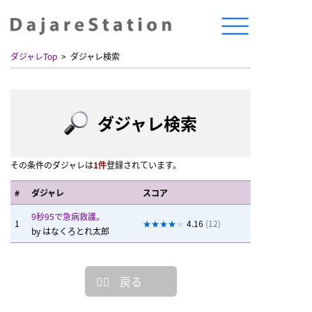
ダジャレTop
ダジャレ検索
ダジャレ検索
その条件のダジャレは
1件
登録されています。
#
ダジャレ
スコア
9秒95で急病救護。
1
4.16
(12)
by
はなくろとれ太郎
戻る