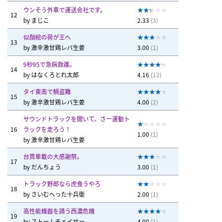
ウンそう外車で運送会社です。
12
by
まじこ
2.33
(3)
似顔絵の荷が王へ
13
by
激辛激甘鶏レバ生姜
3.00
(1)
9秒95で急病救護。
14
by
はなくろとれ太郎
4.16
(12)
タイ東南で鯛盗難
15
by
激辛激甘鶏レバ生姜
4.00
(2)
サウンドトラックを聞いて、さー運動ト
16
ラックを走ろう！
1.00
(1)
by
激辛激甘鶏レバ生姜
台貫車載の大感謝祭。
17
by
だんちょう
3.00
(1)
トラック野郎なら虎食うやろ
18
by
さいむへった十兵衛
2.00
(1)
高性能機器を請う西濃危機
19
by
ストームチェイサー
4.00
(1)