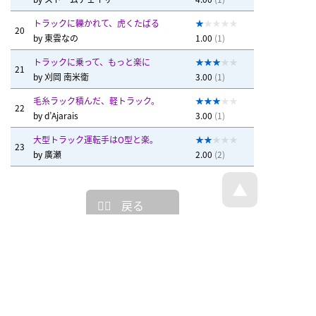
トラックに轢かれて、虎くたばる
20
by
東雲なの
1.00
(1)
トラックに乗って、もっと楽に
21
by
刈岡 南米衛
3.00
(1)
毛糸ラック積んだ、軽トラック。
22
by
d’Ajarais
3.00
(1)
大型トラック運転手はO型と楽。
23
by
廣瀬
2.00
(2)
戻る
トップページへ戻る