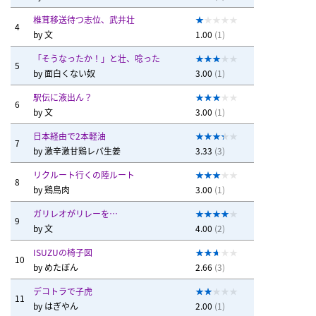
椎茸移送待つ志位、武井壮
4
by
文
1.00
(1)
「そうなったか！」と壮、唸った
5
by
面白くない奴
3.00
(1)
駅伝に液出ん？
6
by
文
3.00
(1)
日本経由で2本軽油
7
by
激辛激甘鶏レバ生姜
3.33
(3)
リクルート行くの陸ルート
8
by
鶏鳥肉
3.00
(1)
ガリレオがリレーを…
9
by
文
4.00
(2)
ISUZUの椅子図
10
by
めたぼん
2.66
(3)
デコトラで子虎
11
by
はぎやん
2.00
(1)