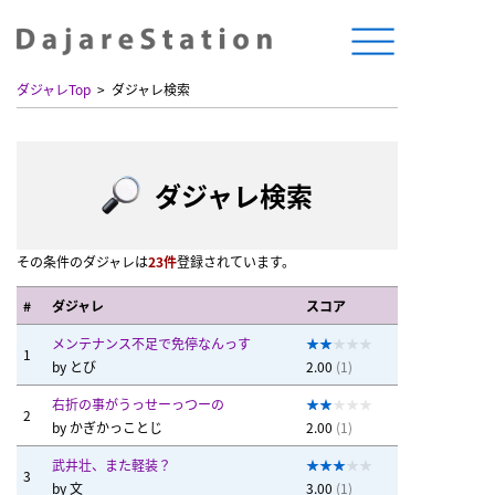
ダジャレTop
ダジャレ検索
ダジャレ検索
その条件のダジャレは
23件
登録されています。
#
ダジャレ
スコア
メンテナンス不足で免停なんっす
1
by
とび
2.00
(1)
右折の事がうっせーっつーの
2
by
かぎかっことじ
2.00
(1)
武井壮、また軽装？
3
by
文
3.00
(1)