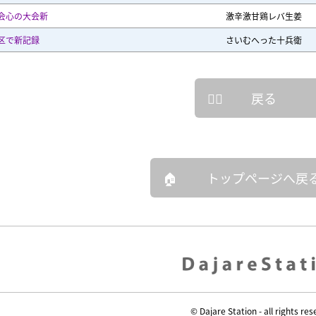
会心の大会新
激辛激甘鶏レバ生姜
区で新記録
さいむへった十兵衛
戻る
トップページへ戻
© Dajare Station - all rights res