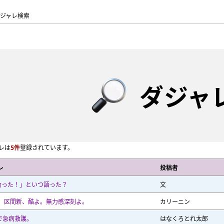
ジャレ検索
ダジャ
レは
5件
登録されています。
レ
投稿者
勃った！」といつ語った？
文
、区間新、酷よ。無力感深刻よ。
カリーニン
5で急病救護。
はなくろとれ太郎