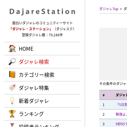
ダジャレTop
ダ
面白いダジャレのコミュニティーサイト
「ダジャレ・ステーション」
（ダジャステ）
登録ダジャレ数：79,186件
HOME
ダジャレ検索
カテゴリー検索
その条件のダジャ
ダジャレ特集
#
ダジャ
新着ダジャレ
1
「5日
ランキング
2
無理よ
3
9秒9
投稿者ランキング