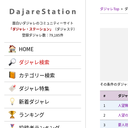
ダジャレTop
ダ
面白いダジャレのコミュニティーサイト
「ダジャレ・ステーション」
（ダジャステ）
登録ダジャレ数：79,185件
HOME
ダジャレ検索
カテゴリー検索
その条件のダジャ
ダジャレ特集
#
ダジ
新着ダジャレ
1
人望
ランキング
2
人望
3
要人
投稿者ランキング