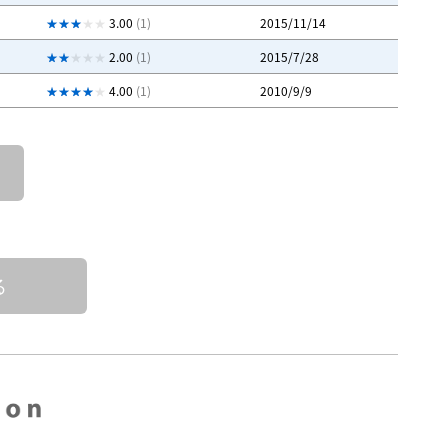
3.00
(1)
2015/11/14
2.00
(1)
2015/7/28
4.00
(1)
2010/9/9
る