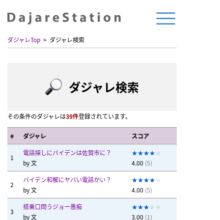
ダジャレTop
ダジャレ検索
ダジャレ検索
その条件のダジャレは
39件
登録されています。
#
ダジャレ
スコア
電話探しにバイデンは佐賀市に？
1
by
文
4.00
(5)
バイデン和解にヤバい電話かい？
2
by
文
4.00
(5)
搭乗口問うジョー愚痴
3
by
文
3.00
(1)