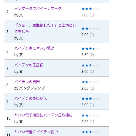
デンマークでバイデンマーク
4
by
文
3.00
(1)
「ジョー、尿瓶倒した！」と上司ビン
5
タをした
2.00
(1)
by
文
バイデン家にヤバい電池
6
by
文
3.50
(2)
バイデンの芝居伝
7
by
文
3.00
(1)
バイデンの売田
8
by
パンダジャンプ
2.00
(1)
バイデンの夜這い伝
9
by
文
3.00
(1)
ヤバい電子機器にバイデン氏危機に
10
by
文
2.00
(1)
ヤバい伝達にバイデン勃つ
11