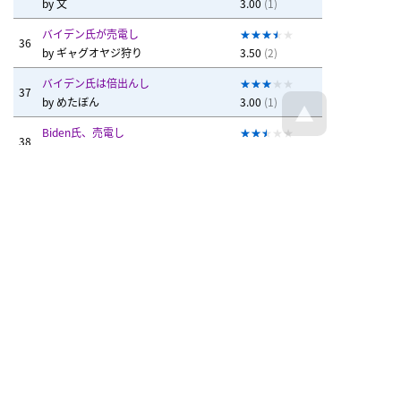
by
文
3.00
(1)
バイデン氏が売電し
36
by
ギャグオヤジ狩り
3.50
(2)
バイデン氏は倍出んし
37
by
めたぼん
3.00
(1)
Biden氏、売電し
38
by
Biden
2.50
(2)
ジョー検査、ガスで条件探すで
39
by
はぎやん
3.00
(3)
戻る
トップページへ戻る