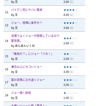
by
文
3.00
(1)
バイデン宅にヤバい電卓
12
by
文
4.00
(2)
ジョー、喧嘩に条件か？
13
by
文
3.66
(3)
浴場でよくジョーが欲情しているので
14
要苦情。
2.66
(3)
by
あんあんいくお
「乗馬か？」にジョー「バカ！」
15
by
文
2.00
(1)
瀬古以上にセコいジョー
16
by
文
3.00
(1)
舘の苦情に立ち退くジョー
17
by
文
3.00
(1)
ジョー焼く助役
18
by
文
1.00
(1)
お寒いジョーに修「異常！」