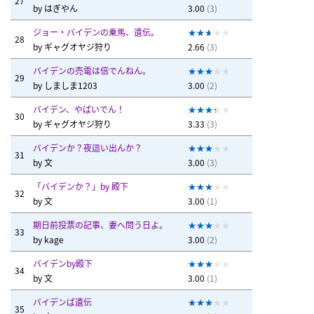
27
by
はぎやん
3.00
(3)
ジョー・バイデンの乗馬、遺伝。
28
by
ギャグオヤジ狩り
2.66
(3)
バイデンの売電は倍でんねん。
29
by
しましま1203
3.00
(2)
バイデン、やばいでん！
30
by
ギャグオヤジ狩り
3.33
(3)
バイデンか？夜這い出んか？
31
by
文
3.00
(3)
「バイデンか？」by 殿下
32
by
文
3.00
(1)
期日前投票の記事、妻へ問う日よ。
33
by
kage
3.00
(2)
バイデンby殿下
34
by
文
3.00
(1)
バイデンば遺伝
35