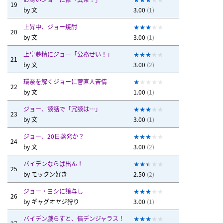
19
by
文
3.00
(1)
上昇中、ジョー焼酎
20
by
文
3.00
(1)
上皇夢精にジョー「公務せい！」
21
by
文
3.00
(2)
環奈を解くジョーに菅直人苦情
22
by
文
1.00
(1)
ジョー、談話で「冗談は…」
23
by
文
3.00
(1)
ジョー、20日蒸発か？
24
by
文
3.00
(2)
バイデンならば出ん！
25
by
モックン好き
2.50
(2)
ジョー・ヨシに譲与し
26
by
ギャグオヤジ狩り
3.00
(1)
バイデン戯らすと、倍デンジャラス！