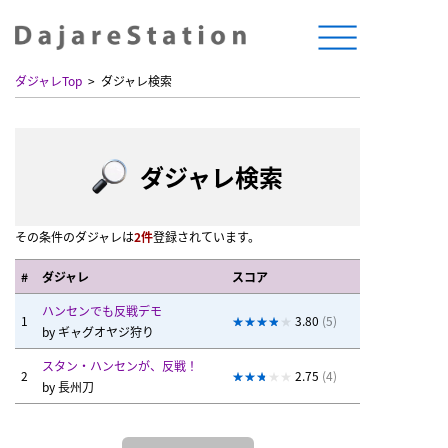
ダジャレTop
ダジャレ検索
ダジャレ検索
その条件のダジャレは
2件
登録されています。
#
ダジャレ
スコア
ハンセンでも反戦デモ
1
3.80
(5)
by
ギャグオヤジ狩り
スタン・ハンセンが、反戦！
2
2.75
(4)
by
長州刀