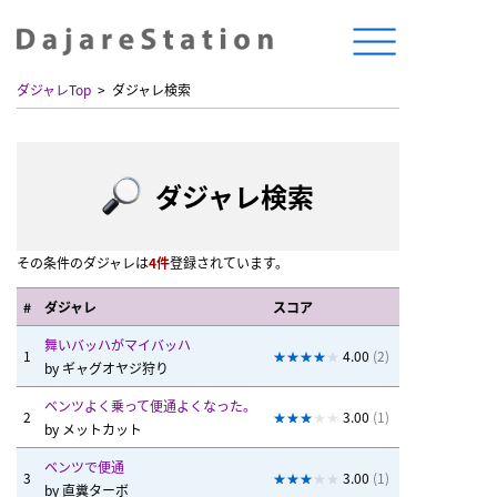
ダジャレTop
ダジャレ検索
ダジャレ検索
その条件のダジャレは
4件
登録されています。
#
ダジャレ
スコア
舞いバッハがマイバッハ
1
4.00
(2)
by
ギャグオヤジ狩り
ベンツよく乗って便通よくなった。
2
3.00
(1)
by
メットカット
ベンツで便通
3
3.00
(1)
by
直糞ターボ