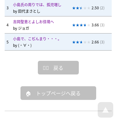
小島氏の周りでは、孤児増し
3
2.50
(2)
by
田代まさとし
吉岡聖恵とよしお佳境へ
4
3.66
(3)
by
ジョガ
小島で、こぢんまり・・・。
5
2.66
(3)
by
(・∀・)
戻る
トップページへ戻る