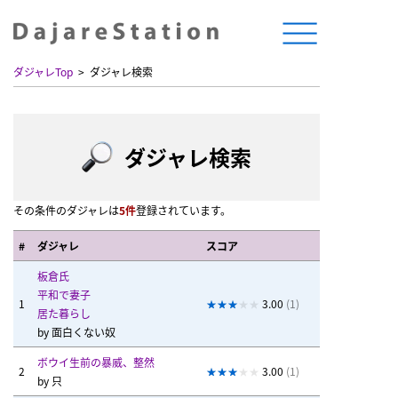
ダジャレTop
ダジャレ検索
ダジャレ検索
その条件のダジャレは
5件
登録されています。
#
ダジャレ
スコア
板倉氏
平和で妻子
1
3.00
(1)
居た暮らし
by
面白くない奴
ボウイ生前の暴威、整然
2
3.00
(1)
by
只