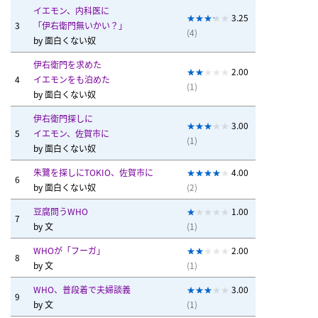
イエモン、内科医に
3.25
3
「伊右衛門無いかい？」
(4)
by
面白くない奴
伊右衛門を求めた
2.00
4
イエモンをも泊めた
(1)
by
面白くない奴
伊右衛門探しに
3.00
5
イエモン、佐賀市に
(1)
by
面白くない奴
朱鷺を探しにTOKIO、佐賀市に
4.00
6
by
面白くない奴
(2)
豆腐問うWHO
1.00
7
by
文
(1)
WHOが「フーガ」
2.00
8
by
文
(1)
WHO、普段着で夫婦談義
3.00
9
by
文
(1)