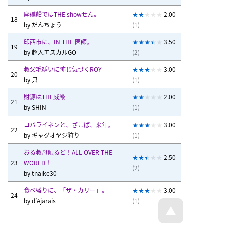
座礁船ではTHE showせん。
2.00
18
by
だんちょう
(1)
印西市に、IN THE 医師。
3.50
19
by
超人エスカルGO
(2)
叔父毛繕いに怖じ気づくROY
3.00
20
by
只
(1)
財源はTHE威厳
2.00
21
by
SHIN
(1)
コバライネンと、ざこば、来年。
3.00
22
by
ギャグオヤジ狩り
(1)
おる叔母触るど！ALL OVER THE
2.50
23
WORLD！
(2)
by
tnaike30
食べ盛りに、「ザ・カリー」。
3.00
24
by
d’Ajarais
(1)