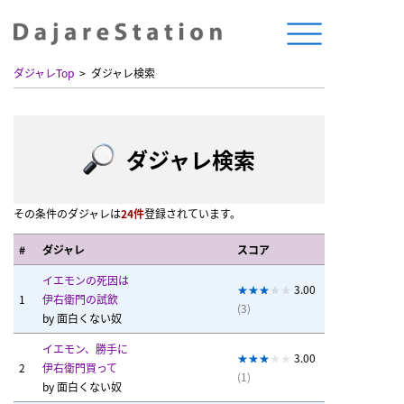
ダジャレTop
ダジャレ検索
ダジャレ検索
その条件のダジャレは
24件
登録されています。
#
ダジャレ
スコア
イエモンの死因は
3.00
1
伊右衛門の試飲
(3)
by
面白くない奴
イエモン、勝手に
3.00
2
伊右衛門買って
(1)
by
面白くない奴