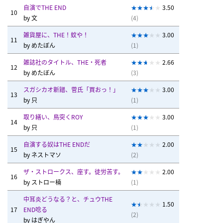
自演でTHE END
3.50
10
by
文
(4)
雑貨屋に、THE！蚊や！
3.00
11
by
めたぼん
(1)
雑誌社のタイトル、THE・死者
2.66
12
by
めたぼん
(3)
スガシカオ新譜、菅氏「買おっ！」
3.00
13
by
只
(1)
取り繕い、鳥突くROY
3.00
14
by
只
(1)
自演する奴はTHE ENDだ
2.00
15
by
ネストマソ
(2)
ザ・ストロークス、座す。徒労苦す。
2.00
16
by
ストロー楠
(1)
中耳炎どうなる？と、チュウTHE
1.50
17
END唸る
(2)
by
はぎやん