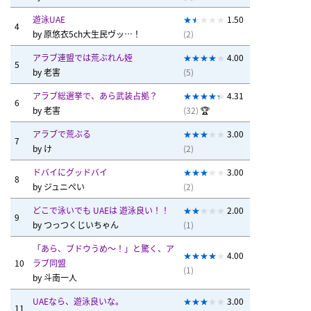
遊泳UAE
1.50
4
by
原悠衣5ch大生民ヴッ…！
(2)
アラブ連盟では荒ぶれん姪
4.00
5
by
老害
(5)
アラブ総選挙で、あら武装占拠？
4.31
6
by
老害
(32)
🏆
アラブで荒ぶる
3.00
7
by
け
(2)
ドバイにグッドバイ
3.00
8
by
ジュニぺい
(2)
どこで泳いでも UAEは 遊泳良い！！
2.00
9
by
つっつくじいちゃん
(1)
「あら、ブドウうめ～！」と驚く、ア
4.00
10
ラブ同盟
(1)
by
斗南一人
UAEなら、遊泳良いな。
3.00
11