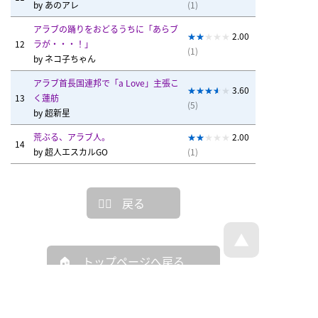
by
あのアレ
(1)
アラブの踊りをおどるうちに「あらブ
2.00
12
ラが・・・！」
(1)
by
ネコ子ちゃん
アラブ首長国連邦で「a Love」主張こ
3.60
13
く蓮舫
(5)
by
超新星
荒ぶる、アラブ人。
2.00
14
by
超人エスカルGO
(1)
戻る
トップページへ戻る