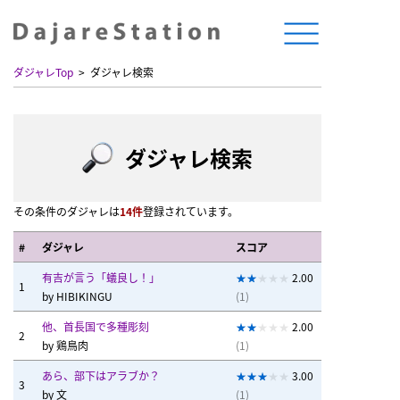
ダジャレTop
ダジャレ検索
ダジャレ検索
その条件のダジャレは
14件
登録されています。
#
ダジャレ
スコア
有吉が言う「蟻良し！」
2.00
1
by
HIBIKINGU
(1)
他、首長国で多種彫刻
2.00
2
by
鶏鳥肉
(1)
あら、部下はアラブか？
3.00
3
by
文
(1)