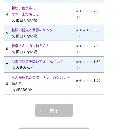
勝俣、佐賀市に
2.00
4
カツ、また探しに
(1)
by
面白くない奴
私服の健太と至福のケンタ
3.66
5
by
面白くない奴
(3)
勝俣さんにカツ待たさん
2.00
6
by
面白くない奴
(1)
沿海で宴会を開いてええんかい？
1.50
7
by
みみみんと
(2)
なんか疲れたので、ナン、カツカレー
1.50
8
頼んで
(4)
by
ABCDGIYK
戻る