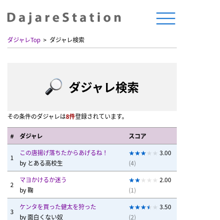
ダジャレTop
ダジャレ検索
ダジャレ検索
その条件のダジャレは
8件
登録されています。
#
ダジャレ
スコア
この唐揚げ落ちたからあげるね！
3.00
1
by
とある高校生
(4)
マヨかけるか迷う
2.00
2
by
鞠
(1)
ケンタを買った健太を狩った
3.50
3
by
面白くない奴
(2)