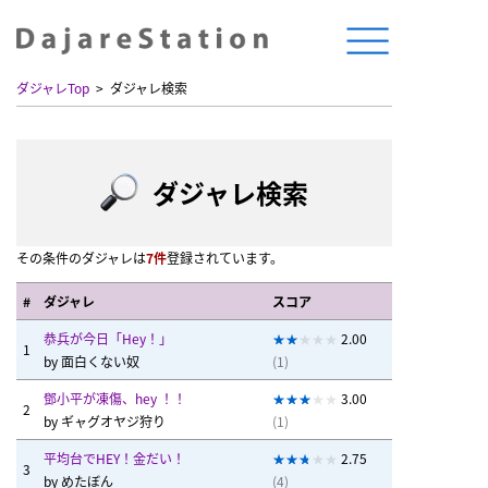
ダジャレTop
ダジャレ検索
ダジャレ検索
その条件のダジャレは
7件
登録されています。
#
ダジャレ
スコア
恭兵が今日「Hey！」
2.00
1
by
面白くない奴
(1)
鄧小平が凍傷、hey ！！
3.00
2
by
ギャグオヤジ狩り
(1)
平均台でHEY！金だい！
2.75
3
by
めたぼん
(4)