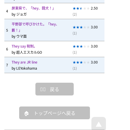
屏東県で、「hey、闘犬！」
2.50
4
by
ジョガ
(2)
平野部で呼びかけた。「hey、
3.00
5
藪！」
(1)
by
ウマ面
They say 税制。
3.00
6
by
超人エスカルGO
(1)
They are JR line
3.00
7
by
LEYokohama
(1)
戻る
トップページへ戻る