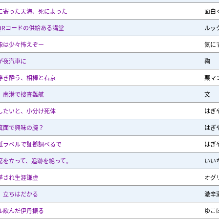
に寄った天海、死によった
面白
QRコードの供給ある講堂
ルッ
像は少々怖えぞー
気に
が夜汽車に
鞠
浮き酔う、相棒と右京
栗マ
、南港で捜査難航
文
したいと、小分け死体
はぎ
箕面で興味の腕？
はぎ
紙ラベルで証拠調べるで
はぎ
席を立って、追跡を絶って。
いい
挙され生涯謙虚
オグ
、立ちはだかる
激辛
ル飲んだ伊丹振る
ゆこ