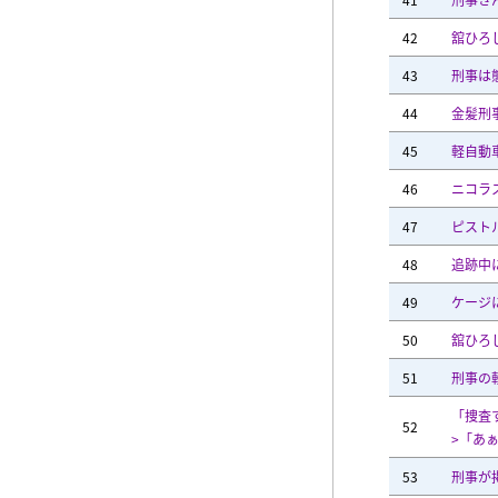
42
舘ひろ
43
刑事は
44
金髪刑
45
軽自動
46
ニコラ
47
ピスト
48
追跡中
49
ケージ
50
舘ひろ
51
刑事の
「捜査
52
>「あ
53
刑事が