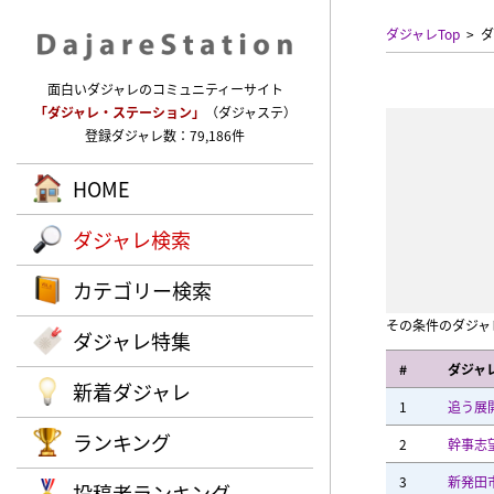
ダジャレTop
ダ
面白いダジャレのコミュニティーサイト
「ダジャレ・ステーション」
（ダジャステ）
登録ダジャレ数：79,186件
HOME
ダジャレ検索
カテゴリー検索
その条件のダジャ
ダジャレ特集
#
ダジャ
新着ダジャレ
1
追う展
ランキング
2
幹事志
3
新発田
投稿者ランキング