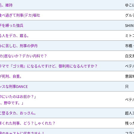
毛、維持
ゆこ
食べ過ぎて刑事(デカ)嘔吐
グル
平を縛った強兵
SHIN
る人をデカ、蹴る。
ミト
みに苦しむ、刑事の伊丹
市橋
デカ)居ないか？デカい内科で？
白文
ラマで『ゴリ用』になるんですけど、御利用になるんですか？
ベテ
が死刑、自重。
意固
スな刑事DANCE
只
中にいたのはお前か？」
ベテ
え、野中です。」
に登るタカ、おっさん。
超人
車くれた刑事、どう？しゃくれた？
残っ
線のキャストに代走させん！
フラ