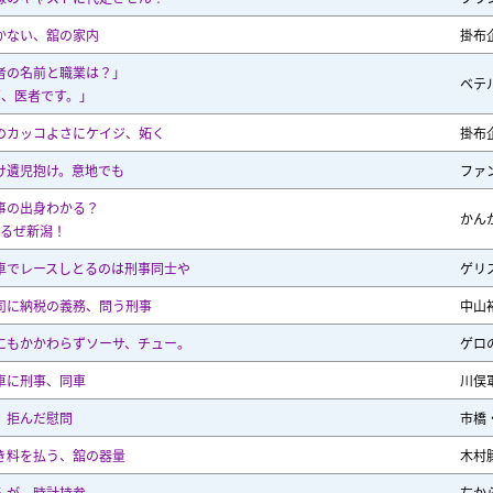
かない、舘の家内
掛布
者の名前と職業は？」
ベテ
嘉、医者です。」
のカッコよさにケイジ、妬く
掛布
け遺児抱け。意地でも
ファ
事の出身わかる？
かん
てるぜ新潟！
車でレースしとるのは刑事同士や
ゲリ
司に納税の義務、問う刑事
中山
にもかかわらずソーサ、チュー。
ゲロ
車に刑事、同車
川俣
、拒んだ慰問
市橋
き料を払う、舘の器量
木村
んが、時計持参
左か