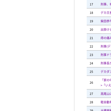
17
刑事、
18
デカ王
19
柴田恭
20
出掛け
21
痔の痛
22
刑事(
23
刑事ド
24
刑事長
25
デカダン
「家の
26
>「い
27
高尾山
28
軽自動
29
大捜査