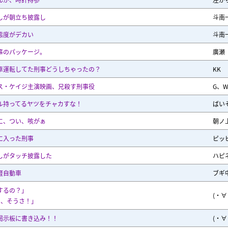
しが朝立ち披露し
斗南
態度がデカい
斗南
事のパッケージ。
廣瀬
車運転してた刑事どうしちゃったの？
KK
ス・ケイジ主演映画、兄殺す刑事役
G、W
ル持ってるヤツをチャカすな！
ばい
に、つい、咳がぁ
朝ノ
に入った刑事
ピッ
しがタッチ披露した
ハピ
軽自動車
ブギ
するの？」
(・∀
ぁ、そうさ！」
掲示板に書き込み！！
(・∀