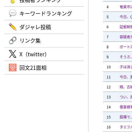
4
奄美市
キーワードランキング
5
今日、
ダジャレ投稿
6
証拠映
7
容疑者
リンク集
8
ボート
X（twitter）
9
そうさ
回文21面相
10
子は消
11
今日、
12
翔、古
13
つい、
14
傷害検
15
舘裸で
16
タミフ