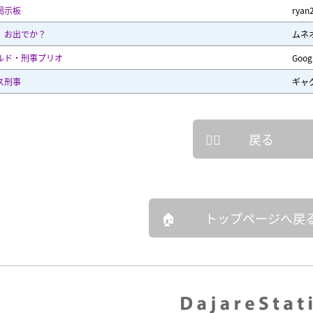
掲示板
ryan
、お出でか？
ムネオ
ルド・刑事プリオ
Goo
ス刑事
ギャ
戻る
トップページへ戻