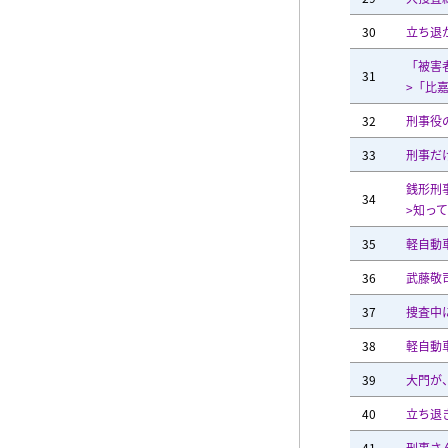
30
立ち退
「被害
31
>「比
32
刑事役
33
刑事だ
銭形刑
34
>知っ
35
軽自動
36
武藤敬
37
捜査中
38
軽自動
39
大門が
40
立ち退
41
刑事さ