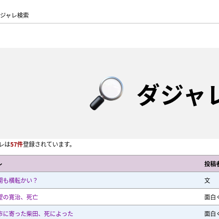
ジャレ検索
ダジャ
レは
57件
登録されています。
レ
投稿
開も横転かい？
文
望の寛治、死亡
面白
市に寄った柴田、死によった
面白