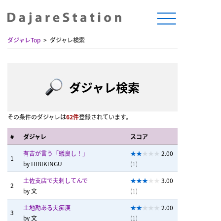
ダジャレTop
ダジャレ検索
ダジャレ検索
その条件のダジャレは
62件
登録されています。
#
ダジャレ
スコア
有吉が言う「蟻良し！」
2.00
1
by
HIBIKINGU
(1)
土佐支店で夫刺してんで
3.00
2
by
文
(1)
土地勘ある夫痴漢
2.00
3
by
文
(1)