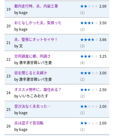
都内走行時、夫、内装工事
2.00
19
by
kage
(1)
おとなしかった夫、梨買った
3.50
20
by
kage
(2)
夫、聖夜にオットセイや！
3.66
21
by
文
(3)
合同調査に郷、同調さ
3.25
22
by
激辛激甘鶏レバ生姜
(4)
目を閉じると夫婦汁
3.00
23
by
激辛激甘鶏レバ生姜
(2)
オススメ物件に、雄住める？
2.50
24
by
いいちこみおたす
(2)
音沙汰なく夫去った…
2.00
25
by
kage
(1)
夫は逗子で音羽鮨
2.00
26
by
kage
(1)