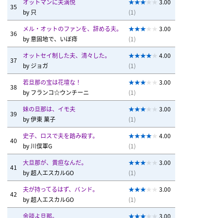
オットマンに夫満悦
3.00
35
by
只
(1)
メル・オットのファンを、辞める夫。
3.00
36
by
意固地で、いぼ痔
(1)
オットセイ制した夫、清々した。
4.00
37
by
ジョガ
(1)
若旦那の宝は花壇な！
3.00
38
by
フランコ☆ウンチーニ
(1)
妹の旦那は、イモ夫
3.00
39
by
伊東 菓子
(1)
史子、ロスで夫を踏み殺す。
4.00
40
by
川俣軍G
(1)
大旦那が、黄疸なんだ。
3.00
41
by
超人エスカルGO
(1)
夫が持ってるはず、バンド。
3.00
42
by
超人エスカルGO
(1)
余談よ旦那。
3.00