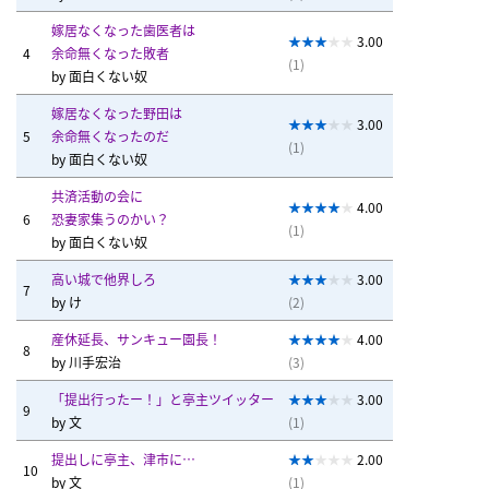
嫁居なくなった歯医者は
3.00
4
余命無くなった敗者
(1)
by
面白くない奴
嫁居なくなった野田は
3.00
5
余命無くなったのだ
(1)
by
面白くない奴
共済活動の会に
4.00
6
恐妻家集うのかい？
(1)
by
面白くない奴
高い城で他界しろ
3.00
7
by
け
(2)
産休延長、サンキュー園長！
4.00
8
by
川手宏治
(3)
「提出行ったー！」と亭主ツイッター
3.00
9
by
文
(1)
提出しに亭主、津市に…
2.00
10
by
文
(1)