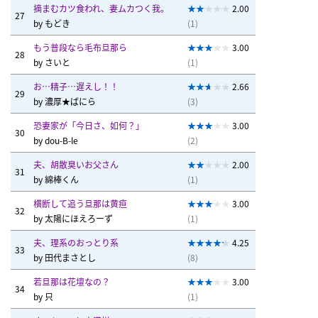
摘まむカツ食われ、妻ムカつく我。
2.00
27
by
もどき
(1)
もう普段なら毛布旦那ら
3.00
28
by
さいと
(1)
お…精子…遅えし！！
2.66
29
by
濃厚★ばにら
(3)
恐妻家が「今日さ、如何？」
3.00
30
by
dou-B-le
(2)
夫、胡散臭いお父さん
2.00
31
by
綿棒くん
(1)
横断して追う旦那は黄疸
3.00
32
by
太陽にほえろーず
(1)
夫、理系のおっとり系
4.25
33
by
田代まさとし
(8)
若旦那は花壇なの？
3.00
34
by
只
(1)