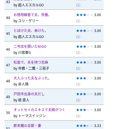
43
by
超人エスカルGO
(1)
お徳用線香で夫、供養。
3.00
44
by
ユリ・ゲリー
(1)
とぼけた夫、呆けた。
3.00
45
by
超人エスカルGO
(1)
二号店を開いたNIGO
3.00
46
by
川俣軍G
(1)
松島で、夫を待つ志麻
3.00
47
by
市橋・二鷹・三茄子
(1)
大人ぶった夫なぶった。
3.00
48
by
非人情
(1)
戸田市出身の夫だし
3.00
49
by
痰 直人
(1)
オットセイのエキスで夫精がつく
3.00
50
by
トーマスイソジン
(1)
断末魔の旦那・妻
3.33
51