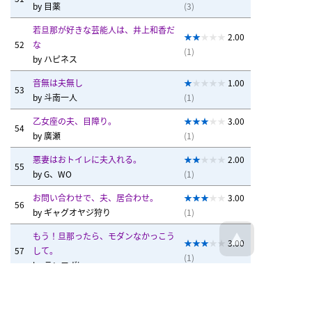
by
目薬
(3)
若旦那が好きな芸能人は、井上和香だ
2.00
52
な
(1)
by
ハピネス
音無は夫無し
1.00
53
by
斗南一人
(1)
乙女座の夫、目障り。
3.00
54
by
廣瀬
(1)
悪妻はおトイレに夫入れる。
2.00
55
by
G、WO
(1)
お問い合わせで、夫、居合わせ。
3.00
56
by
ギャグオヤジ狩り
(1)
もう！旦那ったら、モダンなかっこう
3.00
57
して。
(1)
by
ランエボjr
トヨタの車乗って、夫酔った！
3.80
58
by
ハピネス
(5)