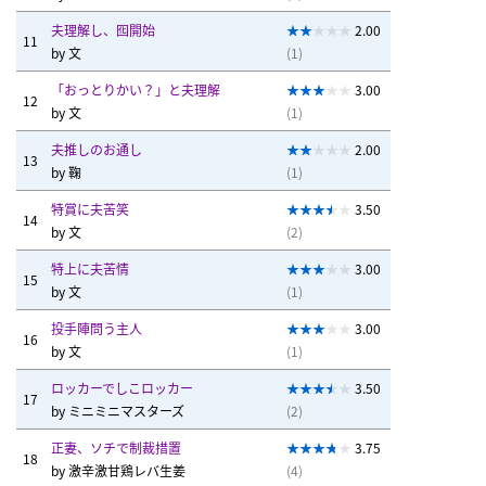
夫理解し、囮開始
2.00
11
by
文
(1)
「おっとりかい？」と夫理解
3.00
12
by
文
(1)
夫推しのお通し
2.00
13
by
鞠
(1)
特賞に夫苦笑
3.50
14
by
文
(2)
特上に夫苦情
3.00
15
by
文
(1)
投手陣問う主人
3.00
16
by
文
(1)
ロッカーでしこロッカー
3.50
17
by
ミニミニマスターズ
(2)
正妻、ソチで制裁措置
3.75
18
by
激辛激甘鶏レバ生姜
(4)