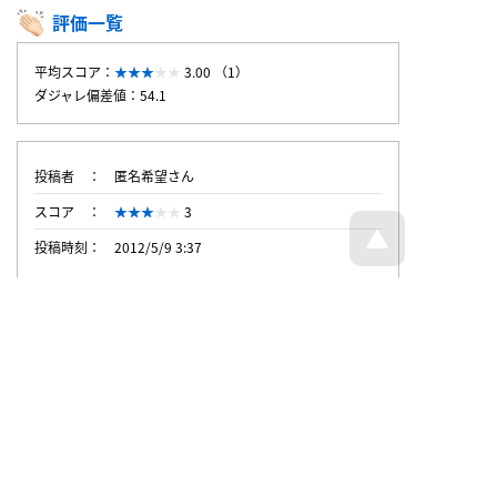
評価一覧
平均スコア：
3.00 （1）
ダジャレ偏差値：54.1
投稿者
匿名希望さん
スコア
3
投稿時刻
2012/5/9 3:37
トップページへ戻る