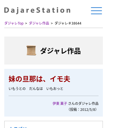
ダジャレTop
ダジャレ作品
ダジャレ＃38644
ダジャレ作品
妹の旦那は、イモ夫
いもうとの だんなは いもおっと
伊東 菓子
さんのダジャレ作品
（投稿：2012/5/8）