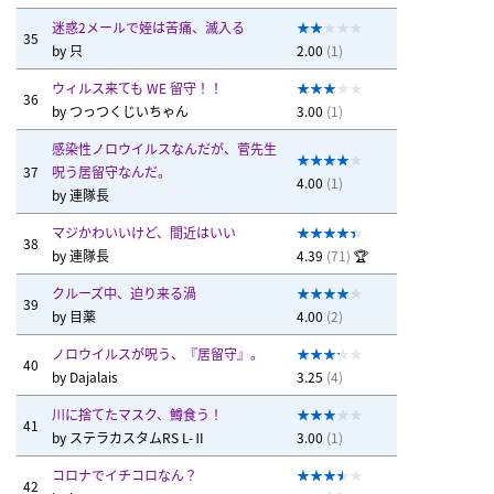
迷惑2メールで姪は苦痛、滅入る
35
by
只
2.00
(1)
ウィルス来ても WE 留守！！
36
by
つっつくじいちゃん
3.00
(1)
感染性ノロウイルスなんだが、菅先生
37
呪う居留守なんだ。
4.00
(1)
by
連隊長
マジかわいいけど、間近はいい
38
by
連隊長
4.39
(71)
🏆
クルーズ中、迫り来る渦
39
by
目薬
4.00
(2)
ノロウイルスが呪う、『居留守』。
40
by
Dajalais
3.25
(4)
川に捨てたマスク、鱒食う！
41
by
ステラカスタムRS L-Ⅱ
3.00
(1)
コロナでイチコロなん？
42