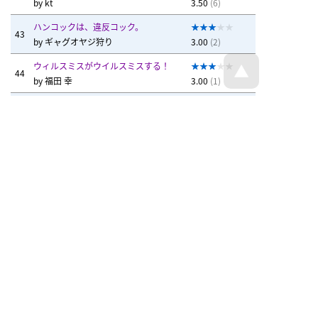
by
kt
3.50
(6)
ハンコックは、違反コック。
43
by
ギャグオヤジ狩り
3.00
(2)
ウィルスミスがウイルスミスする！
44
by
福田 幸
3.00
(1)
ロタウィルスとはワロタ
45
by
ryan23
2.00
(1)
渡航はやめとこう。
46
by
ブギ中
3.00
(1)
ウィルスミス、居留守ミス！
47
by
ハピネス
2.00
(1)
戻る
トップページへ戻る