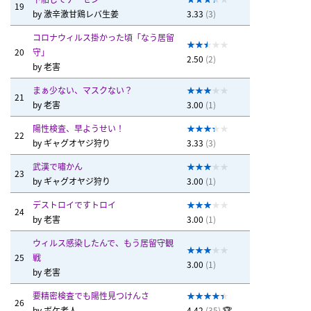
19
by
激辛激甘鶏レバ生姜
3.33
(3)
コロナウィルス掛かった頃「なう居留
20
守」
2.50
(2)
by
老害
まぁ少ない、マスクない？
21
by
老害
3.00
(1)
陽性検査、早ようせい！
22
by
ギャグオヤジ狩り
3.33
(3)
武漢で嘯かん
23
by
ギャグオヤジ狩り
3.00
(1)
デストロイですトロイ
24
by
老害
3.00
(1)
ウィルス感染したんで、もう居留守観
25
戦
3.00
(1)
by
老害
要精密検査でも陽性見つけんさ
26
by
ボケ老人
4.42
(35)
🏆