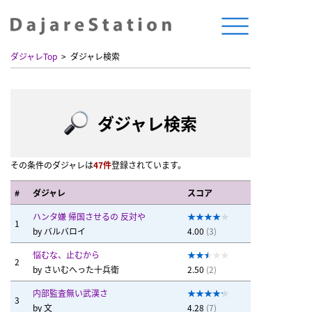
ダジャレTop
ダジャレ検索
ダジャレ検索
その条件のダジャレは
47件
登録されています。
#
ダジャレ
スコア
ハンタ嫌 帰国させるの 反対や
1
by
バルバロイ
4.00
(3)
悩むな、止むから
2
by
さいむへった十兵衛
2.50
(2)
内部監査無い武漢さ
3
by
文
4.28
(7)