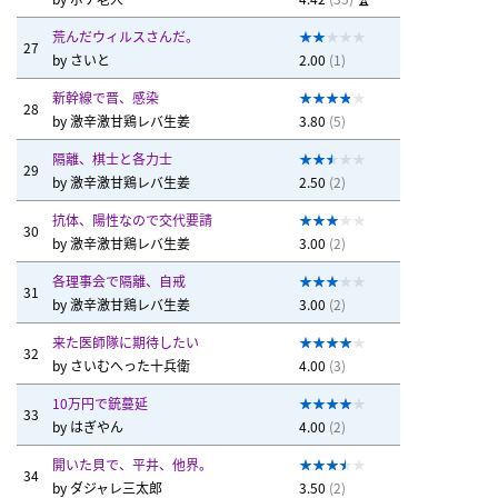
荒んだウィルスさんだ。
27
by
さいと
2.00
(1)
新幹線で晋、感染
28
by
激辛激甘鶏レバ生姜
3.80
(5)
隔離、棋士と各力士
29
by
激辛激甘鶏レバ生姜
2.50
(2)
抗体、陽性なので交代要請
30
by
激辛激甘鶏レバ生姜
3.00
(2)
各理事会で隔離、自戒
31
by
激辛激甘鶏レバ生姜
3.00
(2)
来た医師隊に期待したい
32
by
さいむへった十兵衛
4.00
(3)
10万円で銃蔓延
33
by
はぎやん
4.00
(2)
開いた貝で、平井、他界。
34
by
ダジャレ三太郎
3.50
(2)