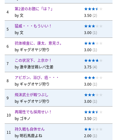
第2波のお題に「は？」
4
by
文
3.50
(2)
猛威・・・もういい！
5
by
文
3.00
(1)
抗体検査に、康太、意見さ。
6
by
ギャグオヤジ狩り
3.00
(1)
この状況下、上京か！
7
by
激辛激甘鶏レバ生姜
3.75
(4)
アビガン、浴び、癌・・・
8
by
ギャグオヤジ狩り
3.00
(1)
飛沫武士が暇つぶし
9
by
ギャグオヤジ狩り
3.00
(1)
再陽性でも採用せい！
10
by
ゴキノ
3.50
(2)
持久戦も自休せん
11
by
明石馬鹿よね
2.00
(1)