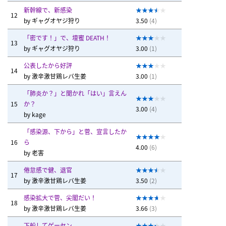
新幹線で、新感染
12
by
ギャグオヤジ狩り
3.50
(4)
「密です！」で、壇蜜 DEATH！
13
by
ギャグオヤジ狩り
3.00
(1)
公表したから好評
14
by
激辛激甘鶏レバ生姜
3.00
(1)
「肺炎か？」と聞かれ「はい」言えん
15
か？
3.00
(4)
by
kage
「感染源、下から」と菅、宣言したか
16
ら
4.00
(6)
by
老害
倦怠感で健、退官
17
by
激辛激甘鶏レバ生姜
3.50
(2)
感染拡大で菅、尖閣だい！
18
by
激辛激甘鶏レバ生姜
3.66
(3)
下船してゲーセン