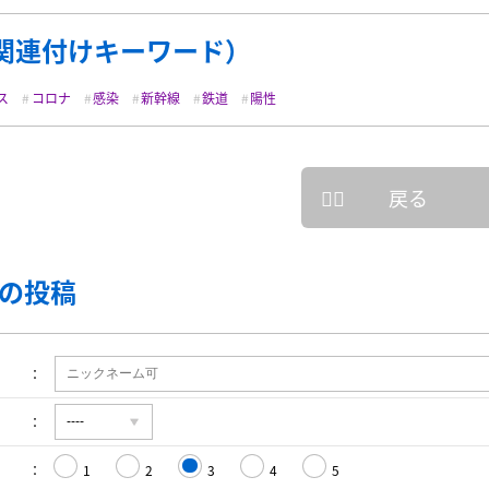
関連付けキーワード）
ス
コロナ
感染
新幹線
鉄道
陽性
戻る
の投稿
1
2
3
4
5