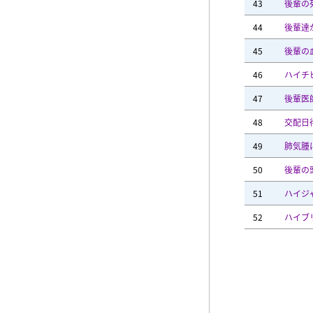
43
後輩の
44
後輩達
45
後輩の
46
ハイチ
47
後輩医
48
交配日
49
肺気腫
50
後輩の
51
ハイジ
52
ハイブ