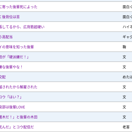
に寄った後輩死によった
面白
く後背位は苦
面白
張してるから、広背筋超硬い
ハイ
う高配当
ギャ
イの意味を知った後輩
鞠
田が「硬派嫌だ！」
文
嫌な後輩やな！
文
交配
めた
越されたから解雇された
文
コウ「はい？」
文
良部は後輩LOVE
文
猪木だ！」と後輩の木田
文
死んだ」とコウ配信だ
老害