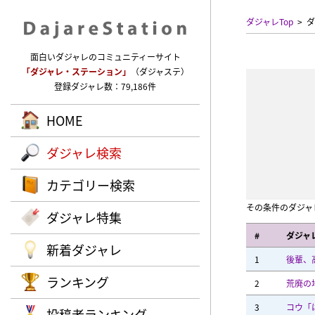
ダジャレTop
ダ
面白いダジャレのコミュニティーサイト
「ダジャレ・ステーション」
（ダジャステ）
登録ダジャレ数：79,186件
HOME
ダジャレ検索
カテゴリー検索
その条件のダジャ
ダジャレ特集
#
ダジャ
新着ダジャレ
1
後輩、
ランキング
2
荒廃の
3
コウ「
投稿者ランキング