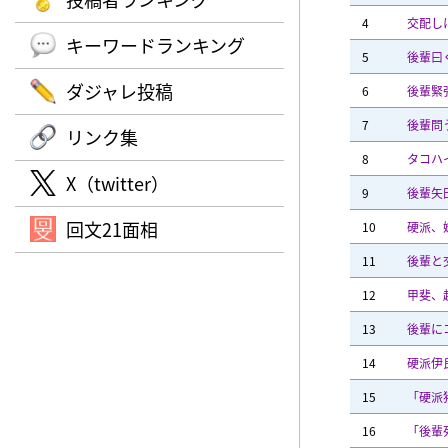
4
交配し
キーワードランキング
5
後輩曰
ダジャレ投稿
6
後輩緊
7
後輩問
リンク集
8
タコハ
X（twitter）
9
後輩矢
回文21面相
10
硬派、
11
後輩と
12
甲斐、
13
後輩に
14
硬派伊
15
「硬派
16
「後輩