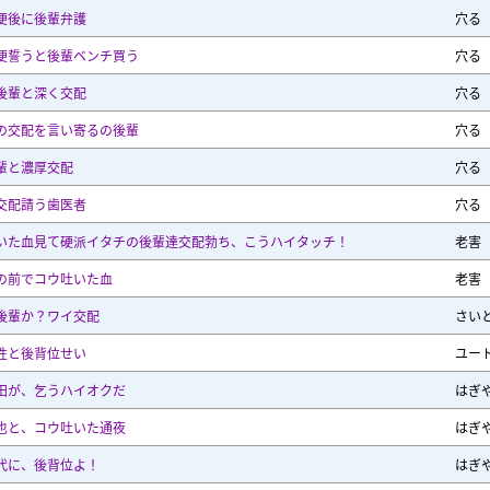
便後に後輩弁護
穴る
便誓うと後輩ベンチ買う
穴る
後輩と深く交配
穴る
の交配を言い寄るの後輩
穴る
輩と濃厚交配
穴る
交配請う歯医者
穴る
いた血見て硬派イタチの後輩達交配勃ち、こうハイタッチ！
老害
の前でコウ吐いた血
老害
後輩か？ワイ交配
さい
性と後背位せい
ユー
田が、乞うハイオクだ
はぎ
也と、コウ吐いた通夜
はぎ
代に、後背位よ！
はぎ