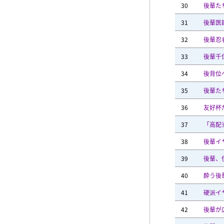
30
後輩た
31
後輩医
32
後輩忍
33
後輩千
34
後背位
35
後輩た
36
友好杯
37
「高配
38
後輩イ
39
後輩、
40
酔う後
41
硬派イ
42
後輩が