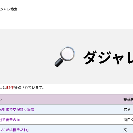
ジャレ検索
ダジャ
レは
52件
登録されています。
レ
投稿
高知城で交配請う痴情
穴る
地で後輩の血···
面白
はいだは後輩だわ」
文