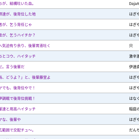
ちが、結構吐いた血。
DajaA
師達が、後背位した地
はぎ
者が、乞う背任じゃ
はぎ
佳が、乞うハイチか？
はぎ
へ気迫有り余り、後輩胃液吐く
只
ちとコウ、ハイタッチ
激辛
だ。言う後輩だ
伊達
当、どうよ？」と、後輩藤堂よ
はぎ
ヤでも、後背位やで！
はぎ
伊調戦で後背位挑戦！
はな
輩達と用高ハイタッチ
稲庭
ヤな、後輩や
はぎ
広範囲で交配チュ～。
だん