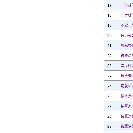
17
コウ排
18
コウ排
19
不覚、
20
良い夜
21
農高後
22
後輩に
23
コウ吐
24
後輩達
25
可愛い
26
後輩異
27
後輩奥
28
後輩達
29
後輩伊