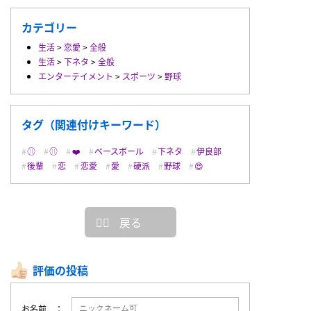
カテゴリー
生活
>
恋愛
>
全般
生活
>
下ネタ
>
全般
エンターテイメント
>
スポーツ
>
野球
タグ（関連付けキーワード）
⚾︎
⚾️
❤️
ベースボール
下ネタ
伊良部
後輩
恋
恋愛
愛
硬派
野球
😍
戻る
評価の投稿
お名前