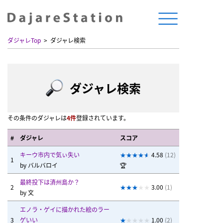
ダジャレTop
ダジャレ検索
ダジャレ検索
その条件のダジャレは
4件
登録されています。
#
ダジャレ
スコア
キーウ市内で気ぃ失い
4.58
(12)
1
by
バルバロイ
🏆
最終投下は済州島か？
2
3.00
(1)
by
文
エノラ・ゲイに描かれた絵のラー
3
ゲいい
1.00
(2)