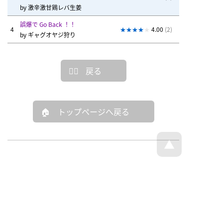
by
激辛激甘鶏レバ生姜
誤爆で Go Back ！！
4
4.00
(2)
by
ギャグオヤジ狩り
戻る
トップページへ戻る
© Dajare Station - all rights reserved.