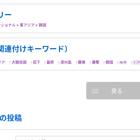
リー
ナショナル
>
東アジア
>
韓国
関連付けキーワード）
リア
大韓民国
投下
最終
済州島
爆弾
爆撃
韓国
제주
🇰
戻る
の投稿