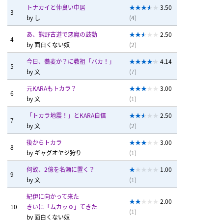
トナカイと仲良い中居
3.50
3
by
し
(4)
あ、熊野古道で悪魔の鼓動
2.50
4
by
面白くない奴
(2)
今日、蕎麦か？に教祖「バカ！」
4.14
5
by
文
(7)
元KARAもトカラ？
3.00
6
by
文
(1)
「トカラ地震！」とKARA自信
2.50
7
by
文
(2)
後からトカラ
3.00
8
by
ギャグオヤジ狩り
(1)
何故、2億を名瀬に置く？
1.00
9
by
文
(1)
紀伊に向かって来た
2.00
10
きいに「ムカッ💢」てきた
(1)
by
面白くない奴