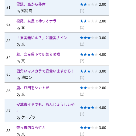
雷獣、島から移住
2.00
81
by
鶏鳥肉
(1)
松尾、奈良で待つオナラ
2.00
82
by
文
(1)
「果実無いん？」と鹿実ナイン
3.00
83
by
文
(1)
秋、奈良県下で明菜ら喧嘩
4.00
84
by
文
(2)
四角いマスカラで鹿食いますから！
3.00
85
by
池ロン
(1)
鹿、戸田をシカトだ
2.00
86
by
文
(1)
安城市イヤでも、あんじょうしぃや
4.00
87
~
(1)
by
ケープラ
奈良市内なら竹刀
3.00
88
by
文
(1)