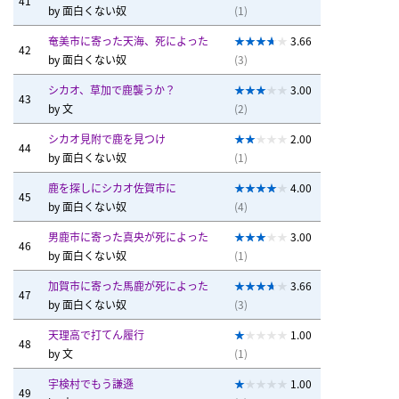
41
by
面白くない奴
(1)
奄美市に寄った天海、死によった
3.66
42
by
面白くない奴
(3)
シカオ、草加で鹿襲うか？
3.00
43
by
文
(2)
シカオ見附で鹿を見つけ
2.00
44
by
面白くない奴
(1)
鹿を探しにシカオ佐賀市に
4.00
45
by
面白くない奴
(4)
男鹿市に寄った真央が死によった
3.00
46
by
面白くない奴
(1)
加賀市に寄った馬鹿が死によった
3.66
47
by
面白くない奴
(3)
天理高で打てん履行
1.00
48
by
文
(1)
宇検村でもう謙遜
1.00
49