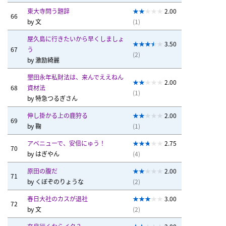
東大寺問う題辞
2.00
66
by
文
(1)
屋久島に行きたいから早くしましょ
3.50
67
う
(2)
by
激励綺麗
墾田永年私財法は、来んでええねん
2.00
68
資材法
(1)
by
特急つるぎさん
伸し掛かる上の鹿狩る
2.00
69
by
鞠
(1)
アベニューで、安倍にゅう！
2.75
70
by
はぎやん
(4)
原田の腹だ
2.00
71
by
くぼぞのりょうな
(2)
春日大社のカスが退社
3.00
72
by
文
(2)