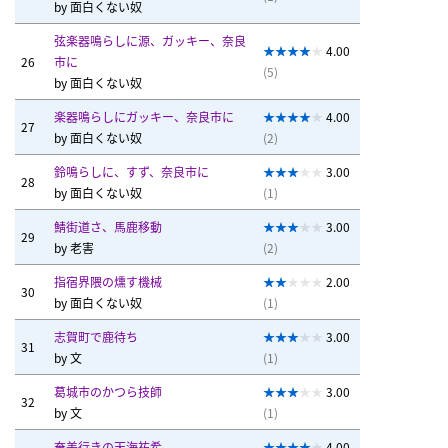
by
面白くない奴
弦楽器鳴らしに源、ガッキー、奈良
4.00
26
市に
(5)
by
面白くない奴
楽器鳴らしにガッキー、奈良市に
4.00
27
by
面白くない奴
(2)
鈴鳴らしに、すず、奈良市に
3.00
28
by
面白くない奴
(1)
鯖街道さ、馬鹿移動
3.00
29
by
老害
(2)
指宿界隈の燻す機械
2.00
30
by
面白くない奴
(1)
志賀町で鹿待ち
3.00
31
by
文
(1)
葛城市のかつら技師
3.00
32
by
文
(1)
奄美行きの天海祐希
4.00