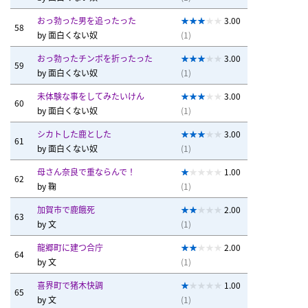
おっ勃った男を追ったった
3.00
58
by
面白くない奴
(1)
おっ勃ったチンポを折ったった
3.00
59
by
面白くない奴
(1)
未体験な事をしてみたいけん
3.00
60
by
面白くない奴
(1)
シカトした鹿とした
3.00
61
by
面白くない奴
(1)
母さん奈良で重ならんで！
1.00
62
by
鞠
(1)
加賀市で鹿餓死
2.00
63
by
文
(1)
龍郷町に建つ合庁
2.00
64
by
文
(1)
喜界町で猪木快調
1.00
65
by
文
(1)