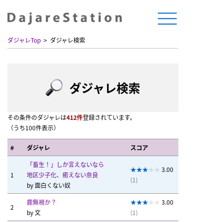
ダジャレTop
ダジャレ検索
ダジャレ検索
その条件のダジャレは
412件
登録されています。
（うち100件表示）
#
ダジャレ
スコア
「畜生！」しか言えないなら
3.00
1
地区少子化、癒えない奈良
(1)
by
面白くない奴
鹿無視か？
3.00
2
by
文
(1)