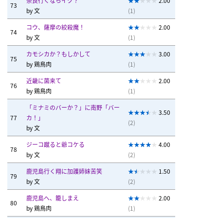
奈良行くならイク？
2.00
73
by
文
(1)
コウ、薩摩の絞殺魔！
2.00
74
by
文
(1)
カモシカか？もしかして
3.00
75
by
鶏鳥肉
(1)
近畿に菌来て
2.00
76
by
鶏鳥肉
(1)
「ミナミのバーか？」に南野「バー
3.50
77
カ！」
(2)
by
文
ジーコ蹴ると爺コケる
4.00
78
by
文
(2)
鹿児島行く翔に加護姉妹苦笑
1.50
79
by
文
(2)
鹿児島へ、籠しまえ
2.00
80
by
鶏鳥肉
(1)