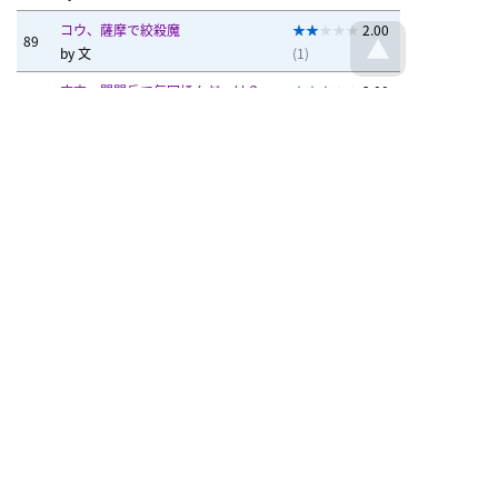
コウ、薩摩で絞殺魔
2.00
89
by
文
(1)
麻衣、開聞岳で毎回揉んだっけ？
3.00
90
by
文
(1)
めたぼん
文
文
めたぼん
鹿公園で歯科講演？
3.00
95
by
kage
(1)
へ～奈良市で屁～鳴らし
3.00
96
by
めたぼん
(2)