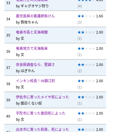
33
by
ギャグオヤジ狩り
(4)
鹿児島県の看護師負けん
1.66
34
by
質枝ちゃん
(3)
奄美市長と天海視聴
2.00
35
by
文
(1)
奄美地方で天海痴呆
2.00
36
by
文
(1)
奈良県調査なら、堅調さ
2.00
37
by
はぎやん
(2)
インキン校長！IN錦江町
2.00
38
by
文
(1)
伊佐市に寄ったメイサ死によった
2.00
39
by
面白くない奴
(1)
宇陀市に寄った香田死によった
2.00
40
by
文
(1)
出水市に寄った和泉、死によった
2.00