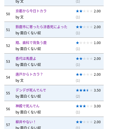
by
文
(1)
京都から今日トカラ
2.00
50
by
文
(1)
鈴鹿市に寄ったら涼香死によった
2.00
51
by
面白くない奴
(1)
翔、歯科で背負う鹿
1.00
52
by
面白くない奴
(1)
香代は馬鹿よ
2.00
53
by
面白くない奴
(1)
唐戸からトカラ？
2.00
54
by
文
(1)
デンデが死んでんで
3.50
55
by
面白くない奴
(2)
神殿で死んでん
3.00
56
by
面白くない奴
(1)
柳井やない！
2.00
57
by
面白くない奴
(1)