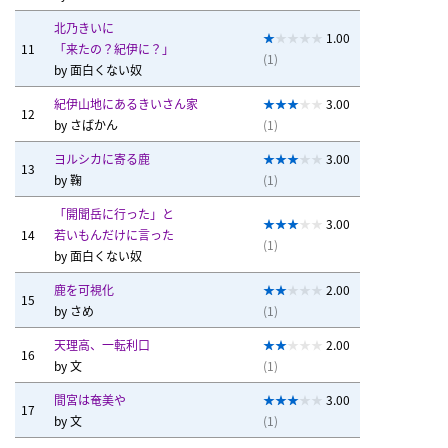
北乃きいに
1.00
11
「来たの？紀伊に？」
(1)
by
面白くない奴
紀伊山地にあるきいさん家
3.00
12
by
さばかん
(1)
ヨルシカに寄る鹿
3.00
13
by
鞠
(1)
「開聞岳に行った」と
3.00
14
若いもんだけに言った
(1)
by
面白くない奴
鹿を可視化
2.00
15
by
さめ
(1)
天理高、一転利口
2.00
16
by
文
(1)
間宮は奄美や
3.00
17
by
文
(1)