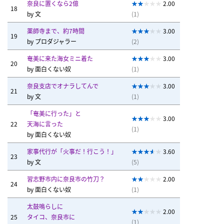
奈良に置くなら2億
2.00
18
by
文
(1)
薬師寺まで、約7時間
3.00
19
by
プロダジャラー
(2)
奄美に来た海女ミニ着た
3.00
20
by
面白くない奴
(1)
奈良支店でオナラしてんで
3.00
21
by
文
(1)
「奄美に行った」と
3.00
22
天海に言った
(1)
by
面白くない奴
家事代行が「火事だ！行こう！」
3.60
23
by
文
(5)
習志野市内に奈良市の竹刀？
2.00
24
by
面白くない奴
(1)
太鼓鳴らしに
2.00
25
タイコ、奈良市に
(1)