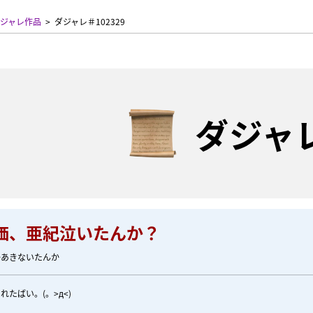
ジャレ作品
ダジャレ＃102329
ダジャ
価、亜紀泣いたんか？
かあきないたんか
たばい。(。>д<)