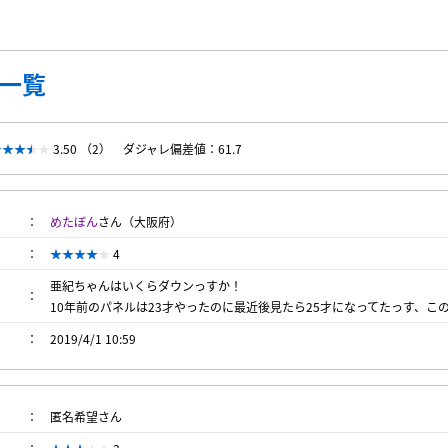
一覧
3.50 （2）
ダジャレ偏差値：61.7
めたぼん
さん（大阪府）
4
亜紀ちゃんはいくらダウンっすか！
10年前のパネルは23才やったのに最近後見たら25才になってたっす、こ
2019/4/1 10:59
匿名希望さん