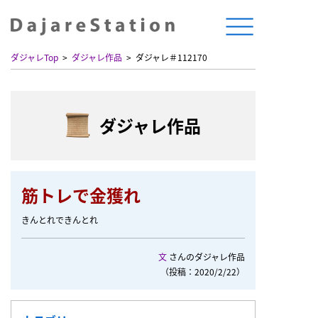
ダジャレTop
ダジャレ作品
ダジャレ＃112170
ダジャレ作品
筋トレで金獲れ
きんとれできんとれ
文
さんのダジャレ作品
（投稿：2020/2/22）