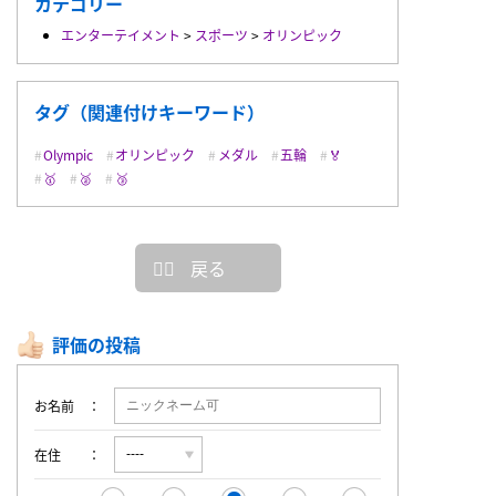
カテゴリー
エンターテイメント
>
スポーツ
>
オリンピック
タグ（関連付けキーワード）
Olympic
オリンピック
メダル
五輪
🏅
🥇
🥈
🥉
戻る
評価の投稿
お名前
在住