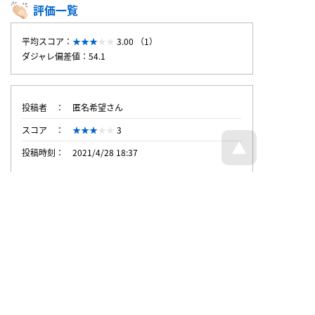
評価一覧
平均スコア：
3.00 （1）
ダジャレ偏差値：54.1
投稿者
匿名希望さん
スコア
3
投稿時刻
2021/4/28 18:37
トップページへ戻る