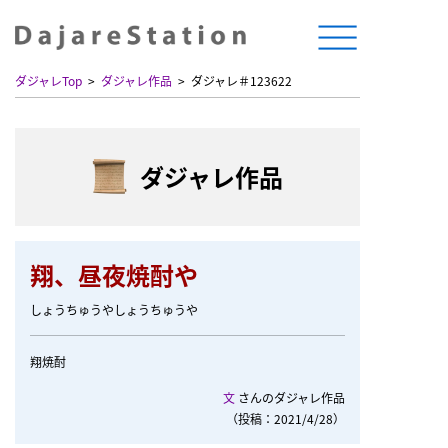
ダジャレTop
ダジャレ作品
ダジャレ＃123622
ダジャレ作品
翔、昼夜焼酎や
しょうちゅうやしょうちゅうや
翔焼酎
文
さんのダジャレ作品
（投稿：2021/4/28）