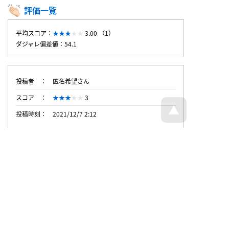
評価一覧
平均スコア：
3.00 （1）
ダジャレ偏差値：54.1
投稿者
匿名希望さん
スコア
3
投稿時刻
2021/12/7 2:12
トップページへ戻る