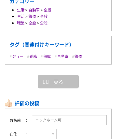
カテゴリー
生活
>
自動車
>
全般
生活
>
鉄道
>
全般
職業
>
全般
>
全般
タグ（関連付けキーワード）
ジョー
乗務
無駄
自動車
鉄道
戻る
評価の投稿
お名前
在住