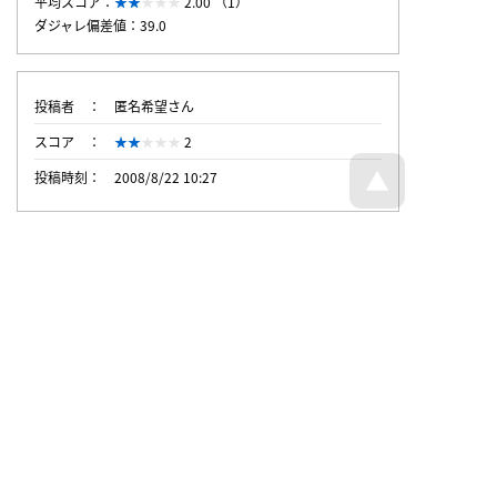
平均スコア：
2.00 （1）
ダジャレ偏差値：39.0
投稿者
匿名希望さん
スコア
2
投稿時刻
2008/8/22 10:27
トップページへ戻る
© Dajare Station - all rights reserved.