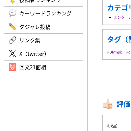
カテゴ
キーワードランキング
エンター
ダジャレ投稿
タグ（
リンク集
Olympic
o
X（twitter）
回文21面相
評価
お名前