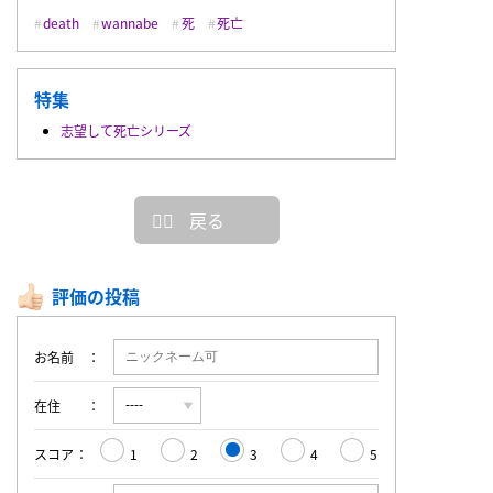
death
wannabe
死
死亡
特集
志望して死亡シリーズ
戻る
評価の投稿
お名前
在住
スコア
1
2
3
4
5