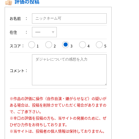
評価の投稿
お名前
在住
スコア
1
2
3
4
5
コメント
※作品の評価に操作（自作自演・嫌がらせなど）の疑いが
ある場合は、投稿を削除させていただく場合がありますの
で、ご了承下さい。
※辛口の評価を投稿の方も、当サイトの発展のために、ぜ
ひぜひ力作をお待ちしております。
※当サイトは、投稿者の個人情報は保持しておりません。