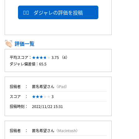
ダジャレの評価を投稿
評価一覧
平均スコア：
3.75 （4）
ダジャレ偏差値：65.5
投稿者
匿名希望さん
（iPad）
スコア
3
投稿時刻
2022/11/22 15:31
投稿者
匿名希望さん
（Macintosh）