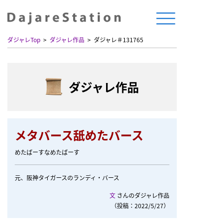
ダジャレTop
ダジャレ作品
ダジャレ＃131765
ダジャレ作品
メタバース舐めたバース
めたばーすなめたばーす
元、阪神タイガースのランディ・バース
文
さんのダジャレ作品
（投稿：2022/5/27）