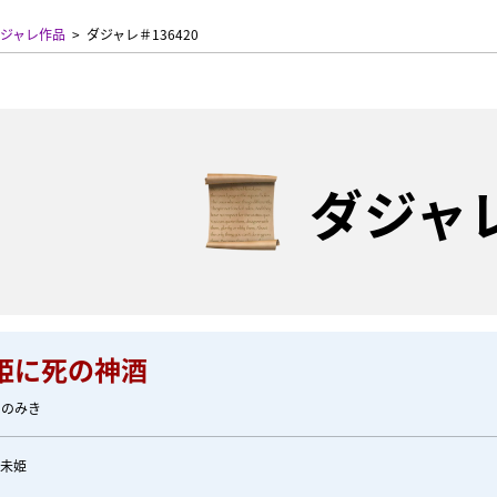
ジャレ作品
ダジャレ＃136420
ダジャ
姫に死の神酒
しのみき
野未姫