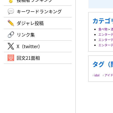
キーワードランキング
カテゴ
ダジャレ投稿
食べ物
>
リンク集
エンター
エンター
X（twitter）
エンター
回文21面相
タグ（
idol
アイ