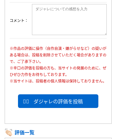
コメント
※作品の評価に操作（自作自演・嫌がらせなど）の疑いが
ある場合は、投稿を削除させていただく場合がありますの
で、ご了承下さい。
※辛口の評価を投稿の方も、当サイトの発展のために、ぜ
ひぜひ力作をお待ちしております。
※当サイトは、投稿者の個人情報は保持しておりません。
ダジャレの評価を投稿
評価一覧