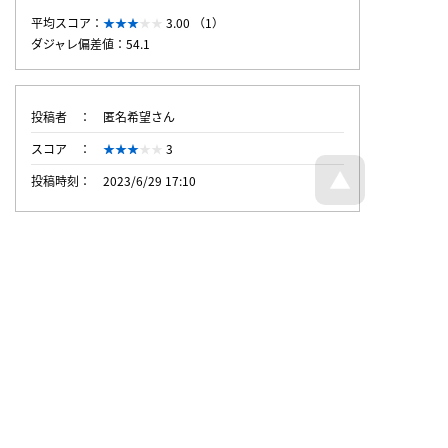
平均スコア：
3.00 （1）
ダジャレ偏差値：54.1
投稿者
匿名希望さん
スコア
3
投稿時刻
2023/6/29 17:10
トップページへ戻る
© Dajare Station - all rights reserved.