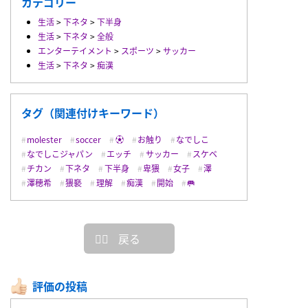
カテゴリー
生活
>
下ネタ
>
下半身
生活
>
下ネタ
>
全般
エンターテイメント
>
スポーツ
>
サッカー
生活
>
下ネタ
>
痴漢
タグ（関連付けキーワード）
molester
soccer
⚽️
お触り
なでしこ
なでしこジャパン
エッチ
サッカー
スケベ
チカン
下ネタ
下半身
卑猥
女子
澤
澤穂希
猥褻
理解
痴漢
開始
🥅
戻る
評価の投稿