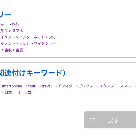
リー
ジャー
>
旅行
気製品
>
スマホ
テイメント
>
インターネット
>
SNS
テイメント
>
テレビ
>
ワイドショー
地
>
全般
>
全般
関連付けキーワード）
smartphone
tour
travel
インスタ
ゴシップ
スタンプ
スマホ
日本
📱
📺
戻る