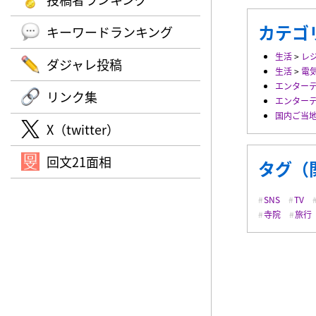
カテゴ
キーワードランキング
生活
>
レ
ダジャレ投稿
生活
>
電
エンター
リンク集
エンター
国内ご当
X（twitter）
回文21面相
タグ（
SNS
TV
寺院
旅行