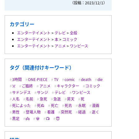
（投稿：2023/12/1）
カテゴリー
エンターテイメント
>
テレビ
>
全般
エンターテイメント
>
本
>
コミック
エンターテイメント
>
アニメ
>
ワンピース
タグ（関連付けキーワード）
3時間
ONE-PIECE
TV
comic
death
die
☠️
ご臨終
アニメ
キャラクター
コミック
サドンデス
サンジ
テレビ
ワンピース
人名
名前
急死
急逝
昇天
死
死によった
死ぬ
死亡
死去
永眠
漫画
男性
登場人物
看護
突然死
経過
逝く
黒足
👼
💀
📺
😇