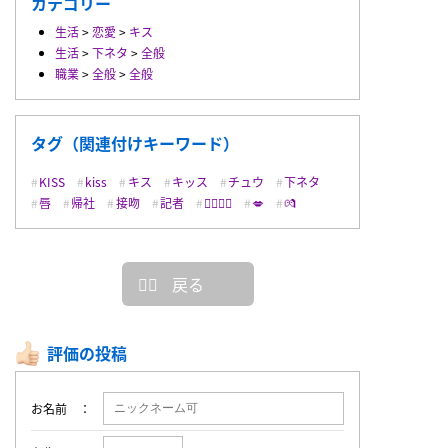
カテゴリー
生活
>
恋愛
>
キス
生活
>
下ネタ
>
全般
職業
>
全般
>
全般
タグ（関連付けキーワード）
KISS
kiss
キス
キッス
チュウ
下ネタ
唇
帰社
接吻
記者
👩‍❤️‍💋‍👨
💋
💏
戻る
評価の投稿
お名前