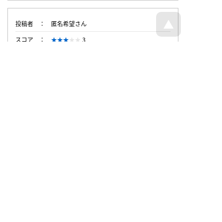
投稿者
匿名希望さん
スコア
3
投稿時刻
2024/1/22 14:19
トップページへ戻る
© Dajare Station - all rights reserved.