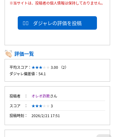
※当サイトは、投稿者の個人情報は保持しておりません。
ダジャレの評価を投稿
評価一覧
平均スコア：
3.00 （2）
ダジャレ偏差値：54.1
投稿者
オレオ詐欺
さん
スコア
3
投稿時刻
2026/2/21 17:51