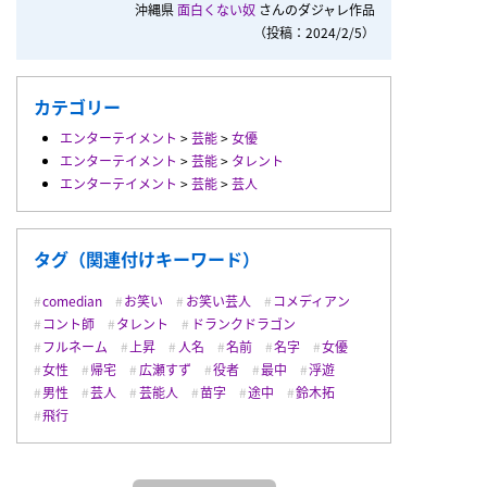
沖縄県
面白くない奴
さんのダジャレ作品
（投稿：2024/2/5）
カテゴリー
エンターテイメント
>
芸能
>
女優
エンターテイメント
>
芸能
>
タレント
エンターテイメント
>
芸能
>
芸人
タグ（関連付けキーワード）
comedian
お笑い
お笑い芸人
コメディアン
コント師
タレント
ドランクドラゴン
フルネーム
上昇
人名
名前
名字
女優
女性
帰宅
広瀬すず
役者
最中
浮遊
男性
芸人
芸能人
苗字
途中
鈴木拓
飛行