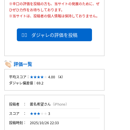
※辛口の評価を投稿の方も、当サイトの発展のために、ぜ
ひぜひ力作をお待ちしております。
※当サイトは、投稿者の個人情報は保持しておりません。
ダジャレの評価を投稿
評価一覧
平均スコア：
4.00 （4）
ダジャレ偏差値：69.2
投稿者
匿名希望さん
（iPhone）
スコア
3
投稿時刻
2025/10/26 22:33